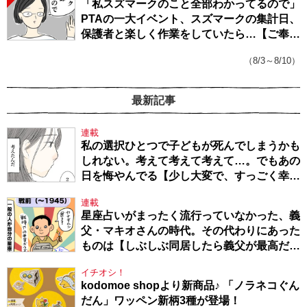
「私スズマークのこと全部わかってるので」
PTAの一大イベント、スズマークの集計日、
保護者と楽しく作業をしていたら…【ご奉仕
戦隊★PTA・19】
（8/3～8/10）
最新記事
連載
私の選択ひとつで子どもが死んでしまうかも
しれない。考えて考えて考えて…。でもあの
日を悔やんでる【少し大変で、すっごく幸せ
～ドラベ症候群の娘と心臓に毛の生えた母
連載
～・54】
星座占いがまったく流行っていなかった、義
父・マキオさんの時代。その代わりにあった
ものは【しぶしぶ同居したら義父が最高だっ
た件・104】
イチオシ！
kodomoe shopより新商品♪ 「ノラネコぐん
だん」ワッペン新柄3種が登場！