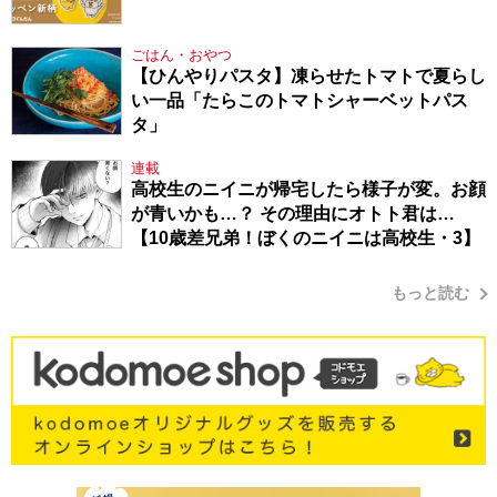
ごはん・おやつ
【ひんやりパスタ】凍らせたトマトで夏らし
い一品「たらこのトマトシャーベットパス
タ」
連載
高校生のニイニが帰宅したら様子が変。お顔
が青いかも…？ その理由にオトト君は…
【10歳差兄弟！ぼくのニイニは高校生・3】
もっと読む