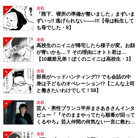
連載
1
「陛下、寝所の準備が整いました」まずいま
ずいっ!! 逃げられない――!!!【母は転生して
も母でした・8】
連載
2
高校生のニイニが帰宅したら様子が変。お顔
が青いかも…？ その理由にオトト君は…
【10歳差兄弟！ぼくのニイニは高校生・3】
連載
3
部長がヘッドハンティング!? でも会話の中
身は子どものオペレーション!?【こんな上司
と働きたいわけでして！58】
連載
4
芸人・男性ブランコ平井まさあきさんインタ
ビュー「『そのままやってたら順番が回って
くるやろ』芸人仲間の何気ない一言に救われ
てきたから、頑張れる」
連載
5