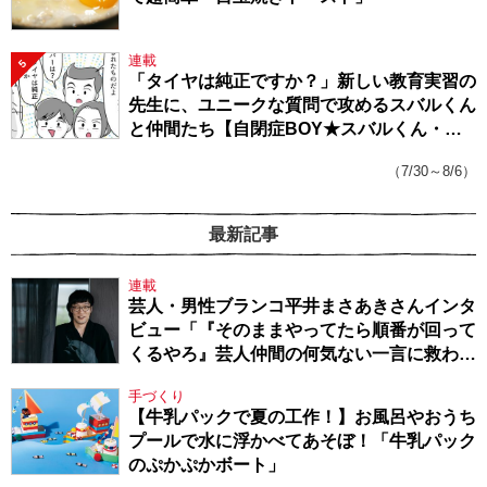
連載
5
「タイヤは純正ですか？」新しい教育実習の
先生に、ユニークな質問で攻めるスバルくん
と仲間たち【自閉症BOY★スバルくん・
143】
（7/30～8/6）
最新記事
連載
芸人・男性ブランコ平井まさあきさんインタ
ビュー「『そのままやってたら順番が回って
くるやろ』芸人仲間の何気ない一言に救われ
てきたから、頑張れる」
手づくり
【牛乳パックで夏の工作！】お風呂やおうち
プールで水に浮かべてあそぼ！「牛乳パック
のぷかぷかボート」