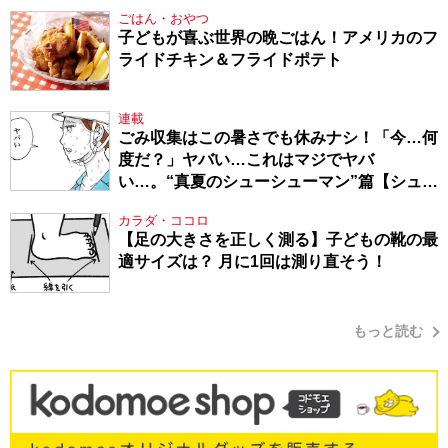
ごはん・おやつ
子どもが喜ぶ世界の晩ごはん！アメリカのフ
ライドチキン＆フライドポテト
連載
ごみ収集はこの暑さでも休みナシ！「今…何
度だ？」ヤバい…これはマジでヤバ
い…。“真夏のシューシューマン”篇【シュー
シューマン・17】
カラダ・ココロ
【足の大きさを正しく測る】子どもの靴の最
適サイズは？ 月に1回は測り直そう！
もっと読む