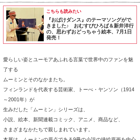
こちらも読みたい
『おばけダンス』のテーマソングがで
きました♪ おむすびひろば＆新井洋行
の、思わずおどっちゃう絵本、7月1日
発売！
愛らしい姿とユーモアあふれる言葉で世界中のファンを魅
了する
ムーミンとそのなかまたち。
フィンランドを代表する芸術家、トーべ・ヤンソン（1914
～2001年）が
生みだした「ムーミン」シリーズは、
小説、絵本、新聞連載コミック、アニメ、商品など、
さまざまなかたちで親しまれています。
本展は、ムーミンの原点である9冊の小説の挿絵原画を中心