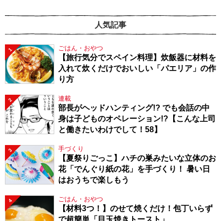
人気記事
ごはん・おやつ
1
【旅行気分でスペイン料理】炊飯器に材料を
入れて炊くだけでおいしい「パエリア」の作
り方
連載
2
部長がヘッドハンティング!? でも会話の中
身は子どものオペレーション!?【こんな上司
と働きたいわけでして！58】
手づくり
3
【夏祭りごっこ】ハチの巣みたいな立体のお
花「でんぐり紙の花」を手づくり！ 暑い日
はおうちで楽しもう
ごはん・おやつ
4
【材料3つ！】のせて焼くだけ！包丁いらず
で超簡単「目玉焼きトースト」