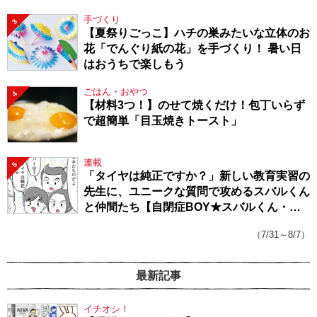
手づくり
3
【夏祭りごっこ】ハチの巣みたいな立体のお
花「でんぐり紙の花」を手づくり！ 暑い日
はおうちで楽しもう
ごはん・おやつ
4
【材料3つ！】のせて焼くだけ！包丁いらず
で超簡単「目玉焼きトースト」
連載
5
「タイヤは純正ですか？」新しい教育実習の
先生に、ユニークな質問で攻めるスバルくん
と仲間たち【自閉症BOY★スバルくん・
143】
（7/31～8/7）
最新記事
イチオシ！