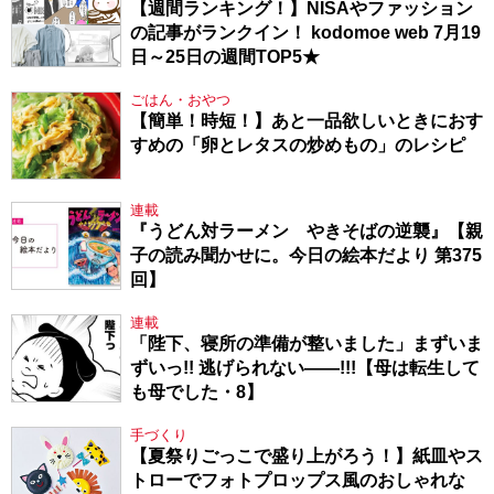
【週間ランキング！】NISAやファッション
の記事がランクイン！ kodomoe web 7月19
日～25日の週間TOP5★
ごはん・おやつ
【簡単！時短！】あと一品欲しいときにおす
すめの「卵とレタスの炒めもの」のレシピ
連載
『うどん対ラーメン やきそばの逆襲』【親
子の読み聞かせに。今日の絵本だより 第375
回】
連載
「陛下、寝所の準備が整いました」まずいま
ずいっ!! 逃げられない――!!!【母は転生して
も母でした・8】
手づくり
【夏祭りごっこで盛り上がろう！】紙皿やス
トローでフォトプロップス風のおしゃれな