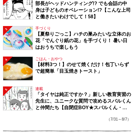
部長がヘッドハンティング!? でも会話の中
身は子どものオペレーション!?【こんな上司
と働きたいわけでして！58】
手づくり
3
【夏祭りごっこ】ハチの巣みたいな立体のお
花「でんぐり紙の花」を手づくり！ 暑い日
はおうちで楽しもう
ごはん・おやつ
4
【材料3つ！】のせて焼くだけ！包丁いらず
で超簡単「目玉焼きトースト」
連載
5
「タイヤは純正ですか？」新しい教育実習の
先生に、ユニークな質問で攻めるスバルくん
と仲間たち【自閉症BOY★スバルくん・
143】
（7/31～8/7）