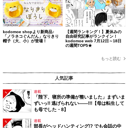
kodomoe shopより新商品♪
【週間ランキング！】夏休みの
「ノラネコぐんだん」なりきり
自由研究記事がランクイン！
帽子（大、小）が登場！
kodomoe web 7月12日～18日
の週間TOP5★
もっと読む
人気記事
連載
1
「陛下、寝所の準備が整いました」まずいま
ずいっ!! 逃げられない――!!!【母は転生して
も母でした・8】
連載
2
部長がヘッドハンティング!? でも会話の中