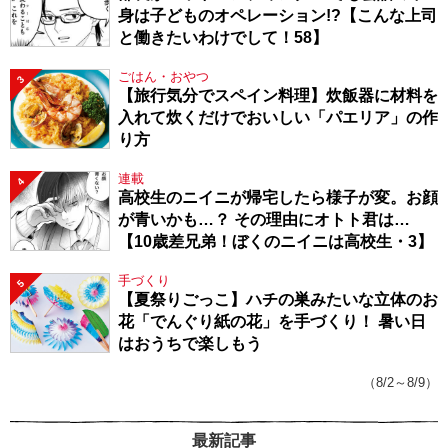
身は子どものオペレーション!?【こんな上司
と働きたいわけでして！58】
ごはん・おやつ
3
【旅行気分でスペイン料理】炊飯器に材料を
入れて炊くだけでおいしい「パエリア」の作
り方
連載
4
高校生のニイニが帰宅したら様子が変。お顔
が青いかも…？ その理由にオトト君は…
【10歳差兄弟！ぼくのニイニは高校生・3】
手づくり
5
【夏祭りごっこ】ハチの巣みたいな立体のお
花「でんぐり紙の花」を手づくり！ 暑い日
はおうちで楽しもう
（8/2～8/9）
最新記事