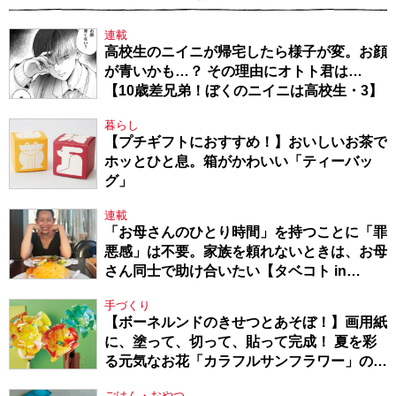
連載
高校生のニイニが帰宅したら様子が変。お顔
が青いかも…？ その理由にオトト君は…
【10歳差兄弟！ぼくのニイニは高校生・3】
暮らし
【プチギフトにおすすめ！】おいしいお茶で
ホッとひと息。箱がかわいい「ティーバッ
グ」
連載
「お母さんのひとり時間」を持つことに「罪
悪感」は不要。家族を頼れないときは、お母
さん同士で助け合いたい【タベコト in
Berlin・130】
手づくり
【ボーネルンドのきせつとあそぼ！】画用紙
に、塗って、切って、貼って完成！ 夏を彩
る元気なお花「カラフルサンフラワー」の作
り方
ごはん・おやつ