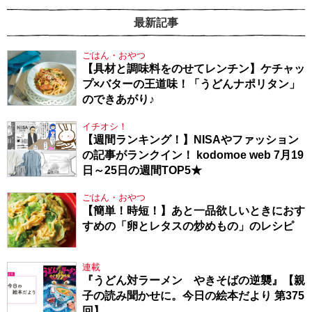
最新記事
ごはん・おやつ
【具材と調味料をのせてレンチン】ケチャッ
プ×バターの王道味！「うどんナポリタン」
のできあがり♪
イチオシ！
【週間ランキング！】NISAやファッション
の記事がランクイン！ kodomoe web 7月19
日～25日の週間TOP5★
ごはん・おやつ
【簡単！時短！】あと一品欲しいときにおす
すめの「卵とレタスの炒めもの」のレシピ
連載
『うどん対ラーメン やきそばの逆襲』【親
子の読み聞かせに。今日の絵本だより 第375
回】