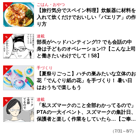
ごはん・おやつ
2
【旅行気分でスペイン料理】炊飯器に材料を
入れて炊くだけでおいしい「パエリア」の作
り方
連載
3
部長がヘッドハンティング!? でも会話の中
身は子どものオペレーション!?【こんな上司
と働きたいわけでして！58】
手づくり
4
【夏祭りごっこ】ハチの巣みたいな立体のお
花「でんぐり紙の花」を手づくり！ 暑い日
はおうちで楽しもう
連載
5
「私スズマークのこと全部わかってるので」
PTAの一大イベント、スズマークの集計日、
保護者と楽しく作業をしていたら…【ご奉仕
戦隊★PTA・19】
（7/31～8/7）