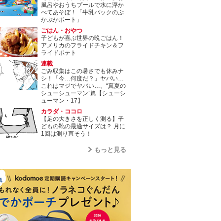
風呂やおうちプールで水に浮か
べてあそぼ！「牛乳パックのぷ
かぷかボート」
ごはん・おやつ
子どもが喜ぶ世界の晩ごはん！
アメリカのフライドチキン＆フ
ライドポテト
連載
ごみ収集はこの暑さでも休みナ
シ！「今…何度だ？」ヤバい…
これはマジでヤバい…。“真夏の
シューシューマン”篇【シューシ
ューマン・17】
カラダ・ココロ
【足の大きさを正しく測る】子
どもの靴の最適サイズは？ 月に
1回は測り直そう！
もっと見る