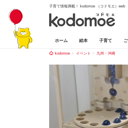
子育て情報満載！ kodomoe （コドモエ）web
ホーム
絵本
子育て
ご
kodomoe
イベント
九州・沖縄