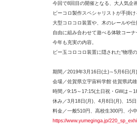
今回で8回目の開催となる、大人気企
ビーコロ製作スペシャリストが手掛け
大型コロコロ装置や、木のレールや仕
自由に組み合わせて遊べる体験コーナ
今年も充実の内容。
ビー玉コロコロ装置に隠された“物理の
期間／2019年3月16日(土)～5月6日(月
会場／佐賀県立宇宙科学館 佐賀県武雄市
時間／9:15～17:15(土日祝・GWは～18:
休み／3月18日(月)、4月8日(月)、15日(
料金／一般510円、高校生300円、小中学
https://www.yumeginga.jp/220_sp_exhi