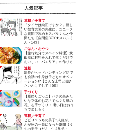
人気記事
連載／子育て
「タイヤは純正ですか？」新し
い教育実習の先生に、ユニーク
な質問で攻めるスバルくんと仲
間たち【自閉症BOY★スバルく
ん・143】
ごはん・おやつ
【旅行気分でスペイン料理】炊
飯器に材料を入れて炊くだけで
おいしい「パエリア」の作り方
連載
部長がヘッドハンティング!? で
も会話の中身は子どものオペレ
ーション!?【こんな上司と働き
たいわけでして！58】
手づくり
【夏祭りごっこ】ハチの巣みた
いな立体のお花「でんぐり紙の
花」を手づくり！ 暑い日はおう
ちで楽しもう
連載／子育て
ビビり？うちの男子5人目が、
わが家の一員になった瞬間【う
ちの男子（だんご）4兄弟・