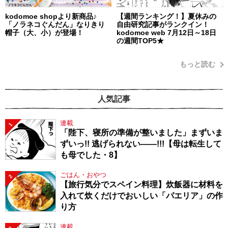
kodomoe shopより新商品♪
【週間ランキング！】夏休みの
「ノラネコぐんだん」なりきり
自由研究記事がランクイン！
帽子（大、小）が登場！
kodomoe web 7月12日～18日
の週間TOP5★
もっと読む
人気記事
連載
1
「陛下、寝所の準備が整いました」まずいま
ずいっ!! 逃げられない――!!!【母は転生して
も母でした・8】
ごはん・おやつ
2
【旅行気分でスペイン料理】炊飯器に材料を
入れて炊くだけでおいしい「パエリア」の作
り方
連載