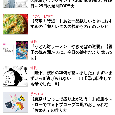
の記事がランクイン！ kodomoe web 7月19
日～25日の週間TOP5★
ごはん・おやつ
【簡単！時短！】あと一品欲しいときにおす
すめの「卵とレタスの炒めもの」のレシピ
連載
『うどん対ラーメン やきそばの逆襲』【親
子の読み聞かせに。今日の絵本だより 第375
回】
連載
「陛下、寝所の準備が整いました」まずいま
ずいっ!! 逃げられない――!!!【母は転生して
も母でした・8】
手づくり
【夏祭りごっこで盛り上がろう！】紙皿やス
トローでフォトプロップス風のおしゃれな
「おめん」の作り方