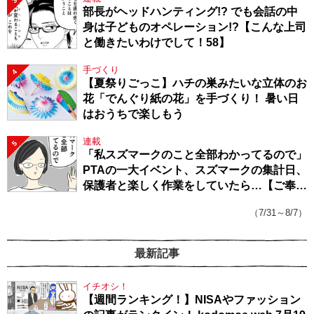
3
部長がヘッドハンティング!? でも会話の中
身は子どものオペレーション!?【こんな上司
と働きたいわけでして！58】
手づくり
4
【夏祭りごっこ】ハチの巣みたいな立体のお
花「でんぐり紙の花」を手づくり！ 暑い日
はおうちで楽しもう
連載
5
「私スズマークのこと全部わかってるので」
PTAの一大イベント、スズマークの集計日、
保護者と楽しく作業をしていたら…【ご奉仕
戦隊★PTA・19】
（7/31～8/7）
最新記事
イチオシ！
【週間ランキング！】NISAやファッション