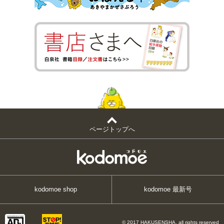
ページトップへ
kodomoe shop
kodomoe 最新号
© 2017 HAKUSENSHA, all rights reserved