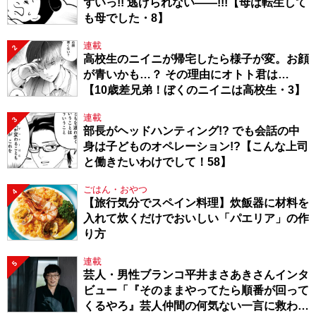
ずいっ!! 逃げられない――!!!【母は転生して
も母でした・8】
連載
2
高校生のニイニが帰宅したら様子が変。お顔
が青いかも…？ その理由にオトト君は…
【10歳差兄弟！ぼくのニイニは高校生・3】
連載
3
部長がヘッドハンティング!? でも会話の中
身は子どものオペレーション!?【こんな上司
と働きたいわけでして！58】
ごはん・おやつ
4
【旅行気分でスペイン料理】炊飯器に材料を
入れて炊くだけでおいしい「パエリア」の作
り方
連載
5
芸人・男性ブランコ平井まさあきさんインタ
ビュー「『そのままやってたら順番が回って
くるやろ』芸人仲間の何気ない一言に救われ