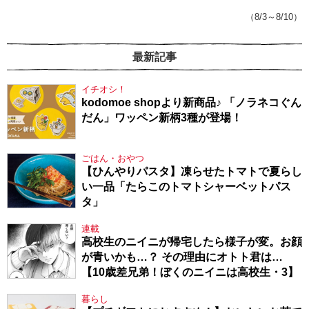
てきたから、頑張れる」
（8/3～8/10）
最新記事
イチオシ！
kodomoe shopより新商品♪ 「ノラネコぐん
だん」ワッペン新柄3種が登場！
ごはん・おやつ
【ひんやりパスタ】凍らせたトマトで夏らし
い一品「たらこのトマトシャーベットパス
タ」
連載
高校生のニイニが帰宅したら様子が変。お顔
が青いかも…？ その理由にオトト君は…
【10歳差兄弟！ぼくのニイニは高校生・3】
暮らし