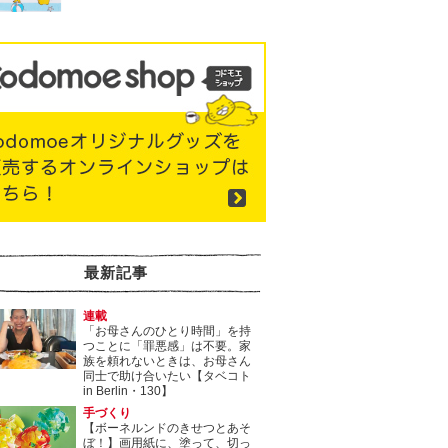
最新記事
連載
「お母さんのひとり時間」を持
つことに「罪悪感」は不要。家
族を頼れないときは、お母さん
同士で助け合いたい【タベコト
in Berlin・130】
手づくり
【ボーネルンドのきせつとあそ
ぼ！】画用紙に、塗って、切っ