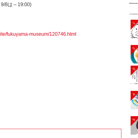
9/8は～19:00)
1
p/site/fukuyama-museum/120746.html
2
3
4
5