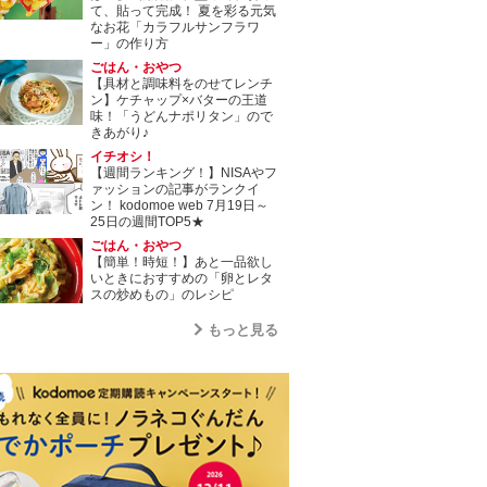
て、貼って完成！ 夏を彩る元気
なお花「カラフルサンフラワ
ー」の作り方
ごはん・おやつ
【具材と調味料をのせてレンチ
ン】ケチャップ×バターの王道
味！「うどんナポリタン」ので
きあがり♪
イチオシ！
【週間ランキング！】NISAやフ
ァッションの記事がランクイ
ン！ kodomoe web 7月19日～
25日の週間TOP5★
ごはん・おやつ
【簡単！時短！】あと一品欲し
いときにおすすめの「卵とレタ
スの炒めもの」のレシピ
もっと見る