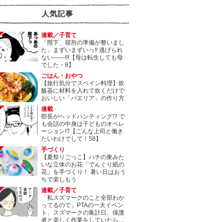
人気記事
連載／子育て
「陛下、寝所の準備が整いまし
た」まずいまずいっ!! 逃げられ
ない――!!!【母は転生しても母
でした・8】
ごはん・おやつ
【旅行気分でスペイン料理】炊
飯器に材料を入れて炊くだけで
おいしい「パエリア」の作り方
連載
部長がヘッドハンティング!? で
も会話の中身は子どものオペレ
ーション!?【こんな上司と働き
たいわけでして！58】
手づくり
【夏祭りごっこ】ハチの巣みた
いな立体のお花「でんぐり紙の
花」を手づくり！ 暑い日はおう
ちで楽しもう
連載／子育て
「私スズマークのこと全部わか
ってるので」PTAの一大イベン
ト、スズマークの集計日、保護
者と楽しく作業をしていたら…