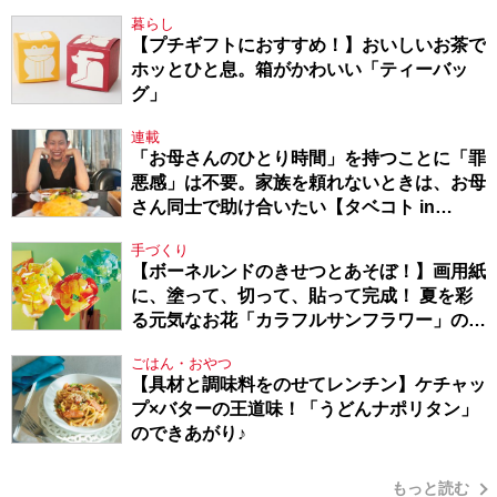
暮らし
【プチギフトにおすすめ！】おいしいお茶で
ホッとひと息。箱がかわいい「ティーバッ
グ」
連載
「お母さんのひとり時間」を持つことに「罪
悪感」は不要。家族を頼れないときは、お母
さん同士で助け合いたい【タベコト in
Berlin・130】
手づくり
【ボーネルンドのきせつとあそぼ！】画用紙
に、塗って、切って、貼って完成！ 夏を彩
る元気なお花「カラフルサンフラワー」の作
り方
ごはん・おやつ
【具材と調味料をのせてレンチン】ケチャッ
プ×バターの王道味！「うどんナポリタン」
のできあがり♪
もっと読む