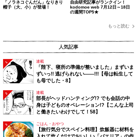
「ノラネコぐんだん」なりきり
自由研究記事がランクイン！
帽子（大、小）が登場！
kodomoe web 7月12日～18日
の週間TOP5★
もっと読む
人気記事
連載
1
「陛下、寝所の準備が整いました」まずいま
ずいっ!! 逃げられない――!!!【母は転生して
も母でした・8】
連載
2
部長がヘッドハンティング!? でも会話の中
身は子どものオペレーション!?【こんな上司
と働きたいわけでして！58】
ごはん・おやつ
3
【旅行気分でスペイン料理】炊飯器に材料を
入れて炊くだけでおいしい「パエリア」の作