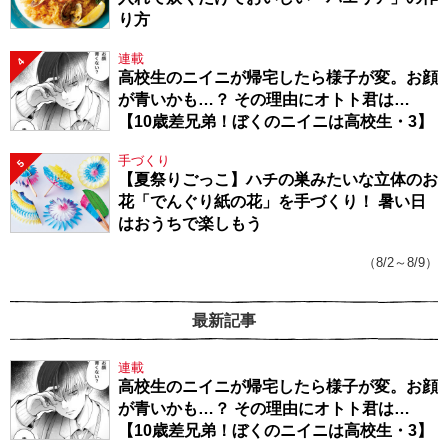
り方
連載
4
高校生のニイニが帰宅したら様子が変。お顔
が青いかも…？ その理由にオトト君は…
【10歳差兄弟！ぼくのニイニは高校生・3】
手づくり
5
【夏祭りごっこ】ハチの巣みたいな立体のお
花「でんぐり紙の花」を手づくり！ 暑い日
はおうちで楽しもう
（8/2～8/9）
最新記事
連載
高校生のニイニが帰宅したら様子が変。お顔
が青いかも…？ その理由にオトト君は…
【10歳差兄弟！ぼくのニイニは高校生・3】