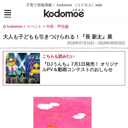
子育て情報満載！ kodomoe （コドモエ）web
kodomoe
イベント
中部・甲信越
大人も子どもも引きつけられる！『長 新太』展
2018年07月14日～2018年09月03日
こちらも読みたい
『DJうんち』7月1日発売！ オリジナ
ルPV＆動画コンテストのおしらせ