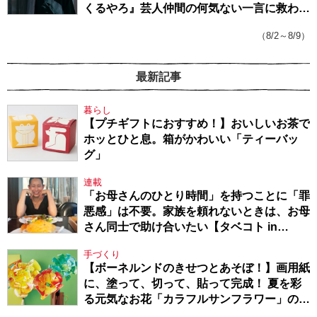
くるやろ』芸人仲間の何気ない一言に救われ
てきたから、頑張れる」
（8/2～8/9）
最新記事
暮らし
【プチギフトにおすすめ！】おいしいお茶で
ホッとひと息。箱がかわいい「ティーバッ
グ」
連載
「お母さんのひとり時間」を持つことに「罪
悪感」は不要。家族を頼れないときは、お母
さん同士で助け合いたい【タベコト in
Berlin・130】
手づくり
【ボーネルンドのきせつとあそぼ！】画用紙
に、塗って、切って、貼って完成！ 夏を彩
る元気なお花「カラフルサンフラワー」の作
り方