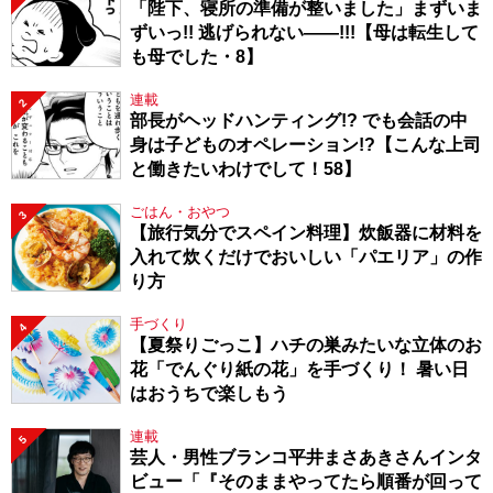
「陛下、寝所の準備が整いました」まずいま
ずいっ!! 逃げられない――!!!【母は転生して
も母でした・8】
連載
2
部長がヘッドハンティング!? でも会話の中
身は子どものオペレーション!?【こんな上司
と働きたいわけでして！58】
ごはん・おやつ
3
【旅行気分でスペイン料理】炊飯器に材料を
入れて炊くだけでおいしい「パエリア」の作
り方
手づくり
4
【夏祭りごっこ】ハチの巣みたいな立体のお
花「でんぐり紙の花」を手づくり！ 暑い日
はおうちで楽しもう
連載
5
芸人・男性ブランコ平井まさあきさんインタ
ビュー「『そのままやってたら順番が回って