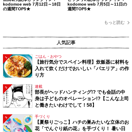
kodomoe web 7月12日～18日
kodomoe web 7月5日～11日の
の週間TOP5★
週間TOP5★
もっと読む
人気記事
ごはん・おやつ
1
【旅行気分でスペイン料理】炊飯器に材料を
入れて炊くだけでおいしい「パエリア」の作
り方
連載
2
部長がヘッドハンティング!? でも会話の中
身は子どものオペレーション!?【こんな上司
と働きたいわけでして！58】
手づくり
3
【夏祭りごっこ】ハチの巣みたいな立体のお
花「でんぐり紙の花」を手づくり！ 暑い日