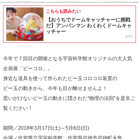
こちらも読みたい
【おうちでドームキャッチャーに挑戦
だ】アンパンマン わくわくドームキャ
ッチャー
(PR)
今年で７回目の開催となる宇宙科学館オリジナルの大人気
企画展「ビーコロ」。
身近な道具を使って作られたビー玉コロコロ装置の
ビー玉の動きから、今年も目が離せませんよ！
思いがけないビー玉の動きに隠された“物理の法則”を是非ご
覧ください！
期間／2018年3月17日(土)～5月6日(日)
会場／佐賀県立宇宙科学館 佐賀県武雄市武雄町永島