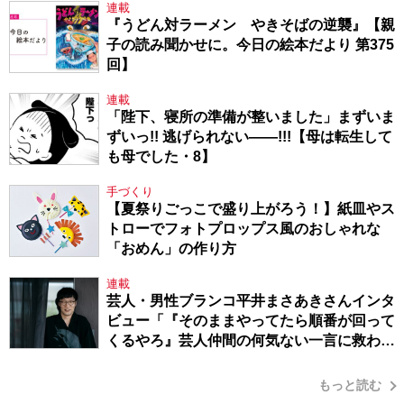
連載
『うどん対ラーメン やきそばの逆襲』【親
子の読み聞かせに。今日の絵本だより 第375
回】
連載
「陛下、寝所の準備が整いました」まずいま
ずいっ!! 逃げられない――!!!【母は転生して
も母でした・8】
手づくり
【夏祭りごっこで盛り上がろう！】紙皿やス
トローでフォトプロップス風のおしゃれな
「おめん」の作り方
連載
芸人・男性ブランコ平井まさあきさんインタ
ビュー「『そのままやってたら順番が回って
くるやろ』芸人仲間の何気ない一言に救われ
てきたから、頑張れる」
もっと読む