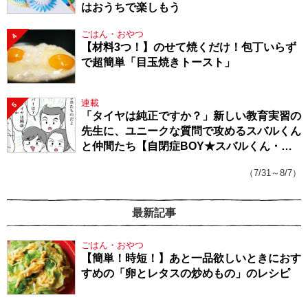
はおうちで楽しもう
ごはん・おやつ
4
【材料3つ！】のせて焼くだけ！包丁いらず
で超簡単「目玉焼きトースト」
連載
5
「タイヤは純正ですか？」新しい教育実習の
先生に、ユニークな質問で攻めるスバルくん
と仲間たち【自閉症BOY★スバルくん・
143】
（7/31～8/7）
最新記事
ごはん・おやつ
【簡単！時短！】あと一品欲しいときにおす
すめの「卵とレタスの炒めもの」のレシピ