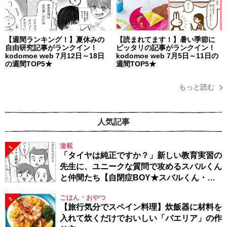
【週間ランキング！】夏休みの
【読まれてます！】暑い季節に
自由研究記事がランクイン！
ピッタリの記事がランクイン！
kodomoe web 7月12日～18日
kodomoe web 7月5日～11日の
の週間TOP5★
週間TOP5★
もっと読む
人気記事
連載
1
「タイヤは純正ですか？」新しい教育実習の
先生に、ユニークな質問で攻めるスバルくん
と仲間たち【自閉症BOY★スバルくん・
143】
ごはん・おやつ
2
【旅行気分でスペイン料理】炊飯器に材料を
入れて炊くだけでおいしい「パエリア」の作