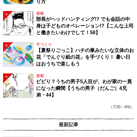
り方
連載
3
部長がヘッドハンティング!? でも会話の中
身は子どものオペレーション!?【こんな上司
と働きたいわけでして！58】
手づくり
4
【夏祭りごっこ】ハチの巣みたいな立体のお
花「でんぐり紙の花」を手づくり！ 暑い日
はおうちで楽しもう
連載
5
ビビり？うちの男子5人目が、わが家の一員
になった瞬間【うちの男子（だんご）4兄
弟・44】
（7/30～8/6）
最新記事