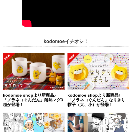
kodomoeイチオシ！
kodomoe shopより新商品♪
kodomoe shopより新商品♪
「ノラネコぐんだん」耐熱マグ3
「ノラネコぐんだん」なりきり
種が登場！
帽子（大、小）が登場！