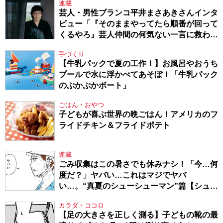
連載
芸人・男性ブランコ平井まさあきさんインタ
ビュー「『そのままやってたら順番が回って
くるやろ』芸人仲間の何気ない一言に救われ
てきたから、頑張れる」
手づくり
【牛乳パックで夏の工作！】お風呂やおうち
プールで水に浮かべてあそぼ！「牛乳パック
のぷかぷかボート」
ごはん・おやつ
子どもが喜ぶ世界の晩ごはん！アメリカのフ
ライドチキン＆フライドポテト
連載
ごみ収集はこの暑さでも休みナシ！「今…何
度だ？」ヤバい…これはマジでヤバ
い…。“真夏のシューシューマン”篇【シュー
シューマン・17】
カラダ・ココロ
【足の大きさを正しく測る】子どもの靴の最