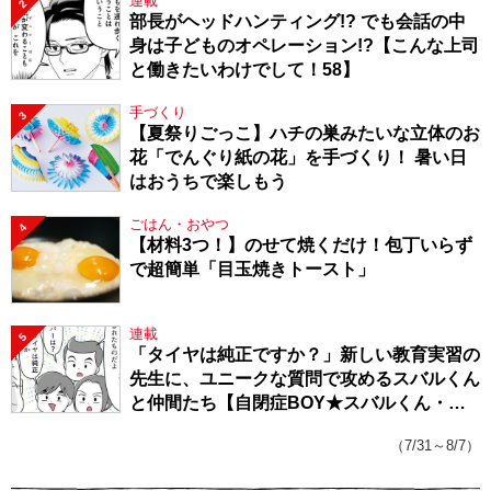
連載
2
部長がヘッドハンティング!? でも会話の中
身は子どものオペレーション!?【こんな上司
と働きたいわけでして！58】
手づくり
3
【夏祭りごっこ】ハチの巣みたいな立体のお
花「でんぐり紙の花」を手づくり！ 暑い日
はおうちで楽しもう
ごはん・おやつ
4
【材料3つ！】のせて焼くだけ！包丁いらず
で超簡単「目玉焼きトースト」
連載
5
「タイヤは純正ですか？」新しい教育実習の
先生に、ユニークな質問で攻めるスバルくん
と仲間たち【自閉症BOY★スバルくん・
143】
（7/31～8/7）