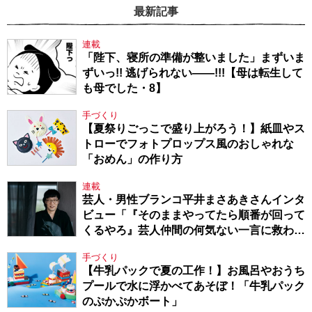
最新記事
連載
「陛下、寝所の準備が整いました」まずいま
ずいっ!! 逃げられない――!!!【母は転生して
も母でした・8】
手づくり
【夏祭りごっこで盛り上がろう！】紙皿やス
トローでフォトプロップス風のおしゃれな
「おめん」の作り方
連載
芸人・男性ブランコ平井まさあきさんインタ
ビュー「『そのままやってたら順番が回って
くるやろ』芸人仲間の何気ない一言に救われ
てきたから、頑張れる」
手づくり
【牛乳パックで夏の工作！】お風呂やおうち
プールで水に浮かべてあそぼ！「牛乳パック
のぷかぷかボート」