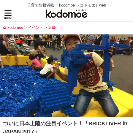
子育て情報満載！ kodomoe （コドモエ）web
kodomoe
イベント
近畿
ついに日本上陸の注目イベント！「BRICKLIVER in
JAPAN 2017」