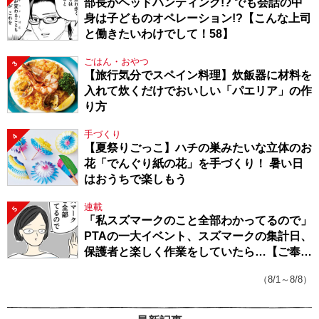
部長がヘッドハンティング!? でも会話の中
身は子どものオペレーション!?【こんな上司
と働きたいわけでして！58】
ごはん・おやつ
3
【旅行気分でスペイン料理】炊飯器に材料を
入れて炊くだけでおいしい「パエリア」の作
り方
手づくり
4
【夏祭りごっこ】ハチの巣みたいな立体のお
花「でんぐり紙の花」を手づくり！ 暑い日
はおうちで楽しもう
連載
5
「私スズマークのこと全部わかってるので」
PTAの一大イベント、スズマークの集計日、
保護者と楽しく作業をしていたら…【ご奉仕
戦隊★PTA・19】
（8/1～8/8）