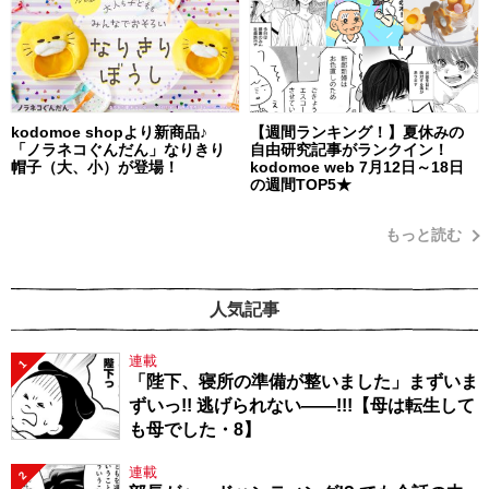
kodomoe shopより新商品♪
【週間ランキング！】夏休みの
「ノラネコぐんだん」なりきり
自由研究記事がランクイン！
帽子（大、小）が登場！
kodomoe web 7月12日～18日
の週間TOP5★
もっと読む
人気記事
連載
1
「陛下、寝所の準備が整いました」まずいま
ずいっ!! 逃げられない――!!!【母は転生して
も母でした・8】
連載
2