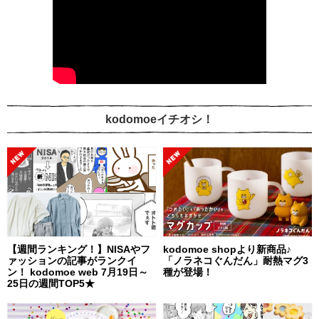
kodomoeイチオシ！
【週間ランキング！】NISAやフ
kodomoe shopより新商品♪
ァッションの記事がランクイ
「ノラネコぐんだん」耐熱マグ3
ン！ kodomoe web 7月19日～
種が登場！
25日の週間TOP5★