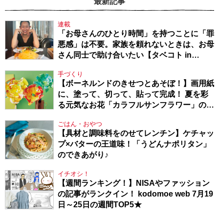
最新記事
連載
「お母さんのひとり時間」を持つことに「罪
悪感」は不要。家族を頼れないときは、お母
さん同士で助け合いたい【タベコト in
Berlin・130】
手づくり
【ボーネルンドのきせつとあそぼ！】画用紙
に、塗って、切って、貼って完成！ 夏を彩
る元気なお花「カラフルサンフラワー」の作
り方
ごはん・おやつ
【具材と調味料をのせてレンチン】ケチャッ
プ×バターの王道味！「うどんナポリタン」
のできあがり♪
イチオシ！
【週間ランキング！】NISAやファッション
の記事がランクイン！ kodomoe web 7月19
日～25日の週間TOP5★