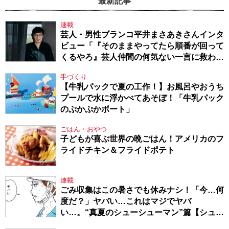
最新記事
連載
芸人・男性ブランコ平井まさあきさんインタ
ビュー「『そのままやってたら順番が回って
くるやろ』芸人仲間の何気ない一言に救われ
てきたから、頑張れる」
手づくり
【牛乳パックで夏の工作！】お風呂やおうち
プールで水に浮かべてあそぼ！「牛乳パック
のぷかぷかボート」
ごはん・おやつ
子どもが喜ぶ世界の晩ごはん！アメリカのフ
ライドチキン＆フライドポテト
連載
ごみ収集はこの暑さでも休みナシ！「今…何
度だ？」ヤバい…これはマジでヤバ
い…。“真夏のシューシューマン”篇【シュー
シューマン・17】