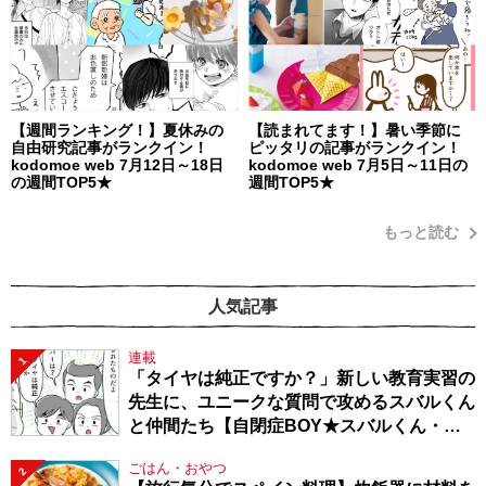
【週間ランキング！】夏休みの
【読まれてます！】暑い季節に
自由研究記事がランクイン！
ピッタリの記事がランクイン！
kodomoe web 7月12日～18日
kodomoe web 7月5日～11日の
の週間TOP5★
週間TOP5★
もっと読む
人気記事
連載
1
「タイヤは純正ですか？」新しい教育実習の
先生に、ユニークな質問で攻めるスバルくん
と仲間たち【自閉症BOY★スバルくん・
143】
ごはん・おやつ
2