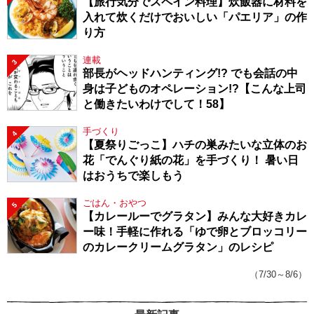
【旅行気分でスペイン料理】炊飯器に材料を
入れて炊くだけでおいしい「パエリア」の作
り方
連載
3
部長がヘッドハンティング!? でも会話の中
身は子どものオペレーション!?【こんな上司
と働きたいわけでして！58】
手づくり
4
【夏祭りごっこ】ハチの巣みたいな立体のお
花「でんぐり紙の花」を手づくり！ 暑い日
はおうちで楽しもう
ごはん・おやつ
5
【カレールーでグラタン】みんな大好きカレ
ー味！手軽に作れる「ゆで卵とブロッコリー
のカレークリームグラタン」のレシピ
（7/30～8/6）