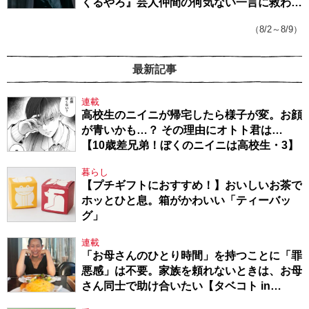
くるやろ』芸人仲間の何気ない一言に救われ
てきたから、頑張れる」
（8/2～8/9）
最新記事
連載
高校生のニイニが帰宅したら様子が変。お顔
が青いかも…？ その理由にオトト君は…
【10歳差兄弟！ぼくのニイニは高校生・3】
暮らし
【プチギフトにおすすめ！】おいしいお茶で
ホッとひと息。箱がかわいい「ティーバッ
グ」
連載
「お母さんのひとり時間」を持つことに「罪
悪感」は不要。家族を頼れないときは、お母
さん同士で助け合いたい【タベコト in
Berlin・130】