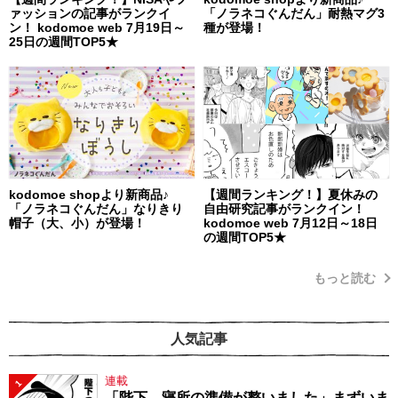
ァッションの記事がランクイ
「ノラネコぐんだん」耐熱マグ3
ン！ kodomoe web 7月19日～
種が登場！
25日の週間TOP5★
kodomoe shopより新商品♪
【週間ランキング！】夏休みの
「ノラネコぐんだん」なりきり
自由研究記事がランクイン！
帽子（大、小）が登場！
kodomoe web 7月12日～18日
の週間TOP5★
もっと読む
人気記事
連載
1
「陛下、寝所の準備が整いました」まずいま