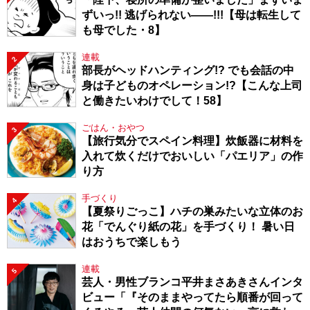
ずいっ!! 逃げられない――!!!【母は転生して
も母でした・8】
連載
2
部長がヘッドハンティング!? でも会話の中
身は子どものオペレーション!?【こんな上司
と働きたいわけでして！58】
ごはん・おやつ
3
【旅行気分でスペイン料理】炊飯器に材料を
入れて炊くだけでおいしい「パエリア」の作
り方
手づくり
4
【夏祭りごっこ】ハチの巣みたいな立体のお
花「でんぐり紙の花」を手づくり！ 暑い日
はおうちで楽しもう
連載
5
芸人・男性ブランコ平井まさあきさんインタ
ビュー「『そのままやってたら順番が回って