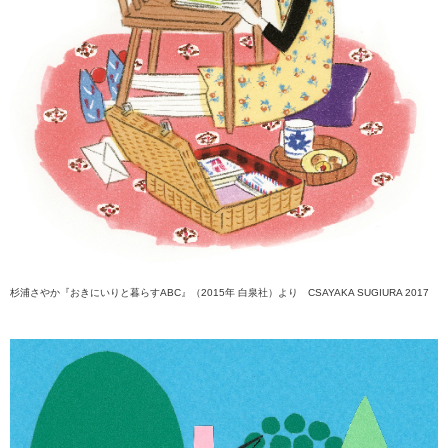
杉浦さやか『おきにいりと暮らすABC』（2015年 白泉社）より CSAYAKA SUGIURA 2017