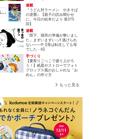
連載
『うどん対ラーメン やきそば
の逆襲』【親子の読み聞かせ
に。今日の絵本だより 第375
回】
連載
「陛下、寝所の準備が整いまし
た」まずいまずいっ!! 逃げられ
ない――!!!【母は転生しても母
でした・8】
手づくり
【夏祭りごっこで盛り上がろ
う！】紙皿やストローでフォト
プロップス風のおしゃれな「お
めん」の作り方
もっと見る