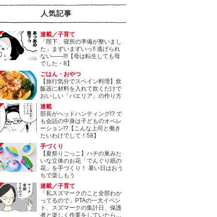
人気記事
連載／子育て
「陛下、寝所の準備が整いまし
た」まずいまずいっ!! 逃げられ
ない――!!!【母は転生しても母
でした・8】
ごはん・おやつ
【旅行気分でスペイン料理】炊
飯器に材料を入れて炊くだけで
おいしい「パエリア」の作り方
連載
部長がヘッドハンティング!? で
も会話の中身は子どものオペレ
ーション!?【こんな上司と働き
たいわけでして！58】
手づくり
【夏祭りごっこ】ハチの巣みた
いな立体のお花「でんぐり紙の
花」を手づくり！ 暑い日はおう
ちで楽しもう
連載／子育て
「私スズマークのこと全部わか
ってるので」PTAの一大イベン
ト、スズマークの集計日、保護
者と楽しく作業をしていたら…