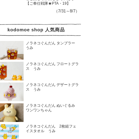
【ご奉仕戦隊★PTA・19】
（7/31～8/7）
kodomoe shop 人気商品
ノラネコぐんだん タンブラー
うみ
ノラネコぐんだん フロートグラ
ス うみ
ノラネコぐんだん デザートグラ
ス うみ
ノラネコぐんだん ぬいぐるみ
ワンワンちゃん
ノラネコぐんだん 2枚組フェ
イスタオル うみ