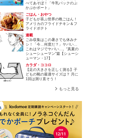
べてあそぼ！「牛乳パックのぷ
かぷかボート」
ごはん・おやつ
子どもが喜ぶ世界の晩ごはん！
アメリカのフライドチキン＆フ
ライドポテト
連載
ごみ収集はこの暑さでも休みナ
シ！「今…何度だ？」ヤバい…
これはマジでヤバい…。“真夏の
シューシューマン”篇【シューシ
ューマン・17】
カラダ・ココロ
【足の大きさを正しく測る】子
どもの靴の最適サイズは？ 月に
1回は測り直そう！
もっと見る