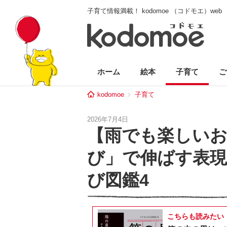
子育て情報満載！ kodomoe （コドモエ）web
ホーム
絵本
子育て
ご
kodomoe
子育て
2026年7月4日
【雨でも楽しい
び」で伸ばす表
び図鑑4
こちらも読みたい