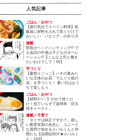
人気記事
ごはん・おやつ
【旅行気分でスペイン料理】炊
飯器に材料を入れて炊くだけで
おいしい「パエリア」の作り方
連載
部長がヘッドハンティング!? で
も会話の中身は子どものオペレ
ーション!?【こんな上司と働き
たいわけでして！58】
手づくり
【夏祭りごっこ】ハチの巣みた
いな立体のお花「でんぐり紙の
花」を手づくり！ 暑い日はおう
ちで楽しもう
ごはん・おやつ
【材料3つ！】のせて焼くだ
け！包丁いらずで超簡単「目玉
焼きトースト」
連載／子育て
「タイヤは純正ですか？」新し
い教育実習の先生に、ユニーク
な質問で攻めるスバルくんと仲
間たち【自閉症BOY★スバルく
ん・143】