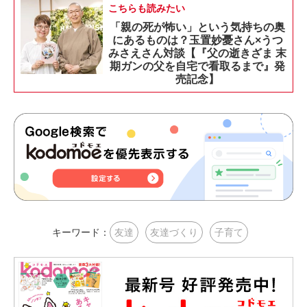
こちらも読みたい
「親の死が怖い」という気持ちの奥
にあるものは？玉置妙憂さん×うつ
みさえさん対談【『父の逝きざま 末
期ガンの父を自宅で看取るまで』発
売記念】
キーワード：
友達
友達づくり
子育て