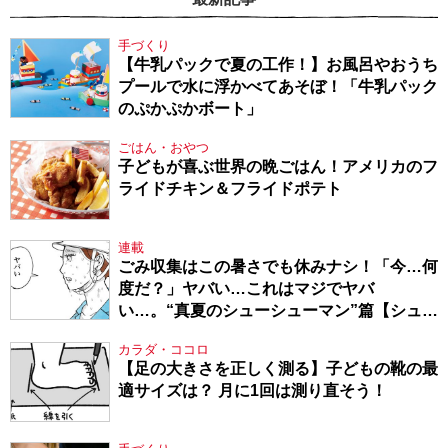
手づくり
【牛乳パックで夏の工作！】お風呂やおうち
プールで水に浮かべてあそぼ！「牛乳パック
のぷかぷかボート」
ごはん・おやつ
子どもが喜ぶ世界の晩ごはん！アメリカのフ
ライドチキン＆フライドポテト
連載
ごみ収集はこの暑さでも休みナシ！「今…何
度だ？」ヤバい…これはマジでヤバ
い…。“真夏のシューシューマン”篇【シュー
シューマン・17】
カラダ・ココロ
【足の大きさを正しく測る】子どもの靴の最
適サイズは？ 月に1回は測り直そう！