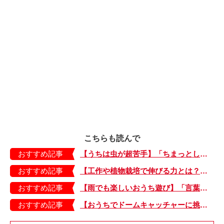
こちらも読んで
おすすめ記事
【うちは虫が超苦手】「ちまっとした虫にも大騒ぎ！」「可愛い系の虫……でも逃げる！」教えて！ みんなの虫ギライエピソード
おすすめ記事
【工作や植物栽培で伸びる力とは？】「非認知能力」を養う、おうちで楽しむ創作あそび・おうちあそび図鑑5
おすすめ記事
【雨でも楽しいおうち遊び】「言葉あそび」で伸ばす表現力や想像力・おうちあそび図鑑4
おすすめ記事
【おうちでドームキャッチャーに挑戦だ】アンパンマン わくわくドームキャッチャー