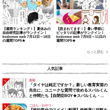
【週間ランキング！】夏休みの
【読まれてます！】暑い季節に
自由研究記事がランクイン！
ピッタリの記事がランクイン！
kodomoe web 7月12日～18日
kodomoe web 7月5日～11日の
の週間TOP5★
週間TOP5★
もっと読む
人気記事
連載
1
「タイヤは純正ですか？」新しい教育実習の
先生に、ユニークな質問で攻めるスバルくん
と仲間たち【自閉症BOY★スバルくん・
143】
ごはん・おやつ
2
【旅行気分でスペイン料理】炊飯器に材料を