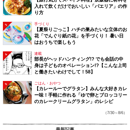
入れて炊くだけでおいしい「パエリア」の作
り方
手づくり
3
【夏祭りごっこ】ハチの巣みたいな立体のお
花「でんぐり紙の花」を手づくり！ 暑い日
はおうちで楽しもう
連載
4
部長がヘッドハンティング!? でも会話の中
身は子どものオペレーション!?【こんな上司
と働きたいわけでして！58】
ごはん・おやつ
5
【カレールーでグラタン】みんな大好きカレ
ー味！手軽に作れる「ゆで卵とブロッコリー
のカレークリームグラタン」のレシピ
（7/30～8/6）
最新記事