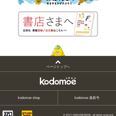
ページトップへ
kodomoe shop
kodomoe 最新号
© 2017 HAKUSENSHA, all rights reserved