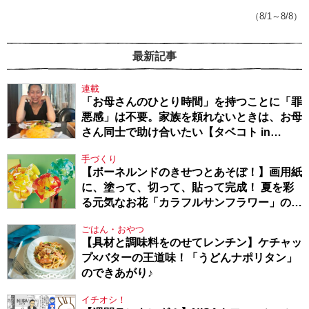
戦隊★PTA・19】
（8/1～8/8）
最新記事
連載
「お母さんのひとり時間」を持つことに「罪
悪感」は不要。家族を頼れないときは、お母
さん同士で助け合いたい【タベコト in
Berlin・130】
手づくり
【ボーネルンドのきせつとあそぼ！】画用紙
に、塗って、切って、貼って完成！ 夏を彩
る元気なお花「カラフルサンフラワー」の作
り方
ごはん・おやつ
【具材と調味料をのせてレンチン】ケチャッ
プ×バターの王道味！「うどんナポリタン」
のできあがり♪
イチオシ！