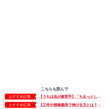
こちらも読んで
おすすめ記事
【うちは虫が超苦手】「ちまっとした虫にも大騒ぎ！」「可愛い系の虫……でも逃げる！」教えて！ みんなの虫ギライエピソード
おすすめ記事
【工作や植物栽培で伸びる力とは？】「非認知能力」を養う、おうちで楽しむ創作あそび・おうちあそび図鑑5