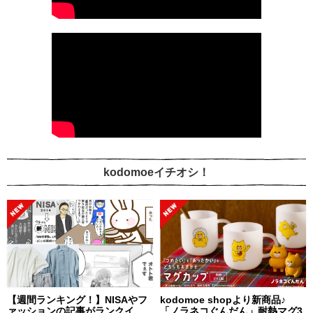
kodomoeイチオシ！
【週間ランキング！】NISAやフ
kodomoe shopより新商品♪
ァッションの記事がランクイ
「ノラネコぐんだん」耐熱マグ3