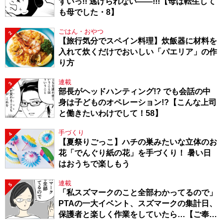
ずいっ!! 逃げられない――!!!【母は転生して
も母でした・8】
ごはん・おやつ
2
【旅行気分でスペイン料理】炊飯器に材料を
入れて炊くだけでおいしい「パエリア」の作
り方
連載
3
部長がヘッドハンティング!? でも会話の中
身は子どものオペレーション!?【こんな上司
と働きたいわけでして！58】
手づくり
4
【夏祭りごっこ】ハチの巣みたいな立体のお
花「でんぐり紙の花」を手づくり！ 暑い日
はおうちで楽しもう
連載
5
「私スズマークのこと全部わかってるので」
PTAの一大イベント、スズマークの集計日、
保護者と楽しく作業をしていたら…【ご奉仕