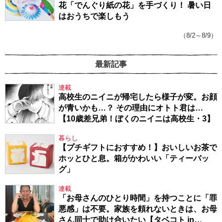
花「でんぐり紙の花」を手づくり！ 暑い日
はおうちで楽しもう
（8/2～8/9）
最新記事
連載
高校生のニイニが帰宅したら様子が変。お顔
が青いかも…？ その理由にオトト君は…
【10歳差兄弟！ぼくのニイニは高校生・3】
暮らし
【プチギフトにおすすめ！】おいしいお茶で
ホッとひと息。箱がかわいい「ティーバッ
グ」
連載
「お母さんのひとり時間」を持つことに「罪
悪感」は不要。家族を頼れないときは、お母
さん同士で助け合いたい【タベコト in