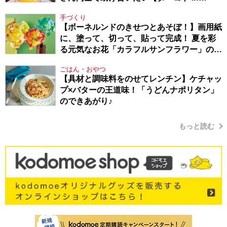
Berlin・130】
手づくり
【ボーネルンドのきせつとあそぼ！】画用紙
に、塗って、切って、貼って完成！ 夏を彩
る元気なお花「カラフルサンフラワー」の作
り方
ごはん・おやつ
【具材と調味料をのせてレンチン】ケチャッ
プ×バターの王道味！「うどんナポリタン」
のできあがり♪
もっと読む