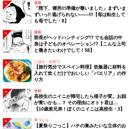
連載
1
「陛下、寝所の準備が整いました」まずいま
ずいっ!! 逃げられない――!!!【母は転生して
も母でした・8】
連載
2
部長がヘッドハンティング!? でも会話の中
身は子どものオペレーション!?【こんな上司
と働きたいわけでして！58】
ごはん・おやつ
3
【旅行気分でスペイン料理】炊飯器に材料を
入れて炊くだけでおいしい「パエリア」の作
り方
連載
4
高校生のニイニが帰宅したら様子が変。お顔
が青いかも…？ その理由にオトト君は…
【10歳差兄弟！ぼくのニイニは高校生・3】
手づくり
5
【夏祭りごっこ】ハチの巣みたいな立体のお