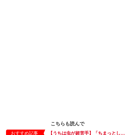
こちらも読んで
おすすめ記事
【うちは虫が超苦手】「ちまっとした虫にも大騒ぎ！」「可愛い系の虫……でも逃げる！」教えて！ みんなの虫ギライエピソード