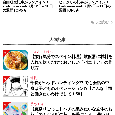
自由研究記事がランクイン！
ピッタリの記事がランクイン！
kodomoe web 7月12日～18日
kodomoe web 7月5日～11日の
の週間TOP5★
週間TOP5★
もっと読む
人気記事
ごはん・おやつ
1
【旅行気分でスペイン料理】炊飯器に材料を
入れて炊くだけでおいしい「パエリア」の作
り方
連載
2
部長がヘッドハンティング!? でも会話の中
身は子どものオペレーション!?【こんな上司
と働きたいわけでして！58】
手づくり
3
【夏祭りごっこ】ハチの巣みたいな立体のお
花「でんぐり紙の花」を手づくり！ 暑い日