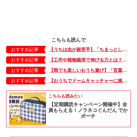
こちらも読んで
おすすめ記事
【うちは虫が超苦手】「ちまっとした虫にも大騒ぎ！」「可愛い系の虫……でも逃げる！」教えて！ みんなの虫ギライエピソード
おすすめ記事
【工作や植物栽培で伸びる力とは？】「非認知能力」を養う、おうちで楽しむ創作あそび・おうちあそび図鑑5
おすすめ記事
【雨でも楽しいおうち遊び】「言葉あそび」で伸ばす表現力や想像力・おうちあそび図鑑4
おすすめ記事
【おうちでドームキャッチャーに挑戦だ】アンパンマン わくわくドームキャッチャー
こちらも読みたい
【定期購読キャンペーン開催中】全
員もらえる！ノラネコぐんだん でか
ポーチ