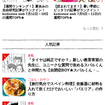
【週間ランキング！】夏休みの
【読まれてます！】暑い季節に
自由研究記事がランクイン！
ピッタリの記事がランクイン！
kodomoe web 7月12日～18日
kodomoe web 7月5日～11日の
の週間TOP5★
週間TOP5★
もっと読む
人気記事
連載
1
「タイヤは純正ですか？」新しい教育実習の
先生に、ユニークな質問で攻めるスバルくん
と仲間たち【自閉症BOY★スバルくん・
143】
ごはん・おやつ
2
【旅行気分でスペイン料理】炊飯器に材料を
入れて炊くだけでおいしい「パエリア」の作
り方
連載
3