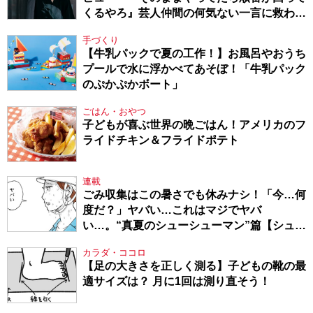
くるやろ』芸人仲間の何気ない一言に救われ
てきたから、頑張れる」
手づくり
【牛乳パックで夏の工作！】お風呂やおうち
プールで水に浮かべてあそぼ！「牛乳パック
のぷかぷかボート」
ごはん・おやつ
子どもが喜ぶ世界の晩ごはん！アメリカのフ
ライドチキン＆フライドポテト
連載
ごみ収集はこの暑さでも休みナシ！「今…何
度だ？」ヤバい…これはマジでヤバ
い…。“真夏のシューシューマン”篇【シュー
シューマン・17】
カラダ・ココロ
【足の大きさを正しく測る】子どもの靴の最
適サイズは？ 月に1回は測り直そう！