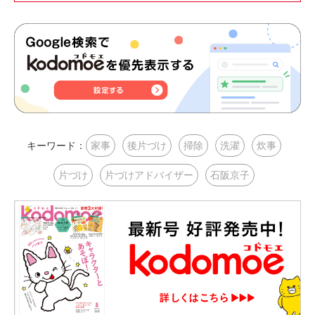
キーワード：
家事
後片づけ
掃除
洗濯
炊事
片づけ
片づけアドバイザー
石阪京子