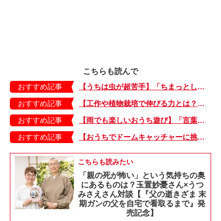
こちらも読んで
おすすめ記事
【うちは虫が超苦手】「ちまっとした虫にも大騒ぎ！」「可愛い系の虫……でも逃げる！」教えて！ みんなの虫ギライエピソード
おすすめ記事
【工作や植物栽培で伸びる力とは？】「非認知能力」を養う、おうちで楽しむ創作あそび・おうちあそび図鑑5
おすすめ記事
【雨でも楽しいおうち遊び】「言葉あそび」で伸ばす表現力や想像力・おうちあそび図鑑4
おすすめ記事
【おうちでドームキャッチャーに挑戦だ】アンパンマン わくわくドームキャッチャー
こちらも読みたい
「親の死が怖い」という気持ちの奥
にあるものは？玉置妙憂さん×うつ
みさえさん対談【『父の逝きざま 末
期ガンの父を自宅で看取るまで』発
売記念】