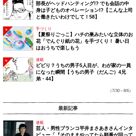
部長がヘッドハンティング!? でも会話の中
身は子どものオペレーション!?【こんな上司
と働きたいわけでして！58】
手づくり
4
【夏祭りごっこ】ハチの巣みたいな立体のお
花「でんぐり紙の花」を手づくり！ 暑い日
はおうちで楽しもう
連載
5
ビビり？うちの男子5人目が、わが家の一員
になった瞬間【うちの男子（だんご）4兄
弟・44】
（7/30～8/6）
最新記事
連載
芸人・男性ブランコ平井まさあきさんインタ
ビュー「『そのままやってたら順番が回って