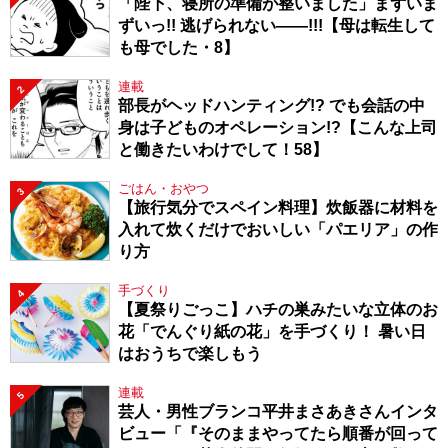
「陛下、寝所の準備が整いました」まずいま
ずいっ!! 逃げられない――!!!【母は転生して
も母でした・8】
連載
2
部長がヘッドハンティング!? でも会話の中
身は子どものオペレーション!?【こんな上司
と働きたいわけでして！58】
ごはん・おやつ
3
【旅行気分でスペイン料理】炊飯器に材料を
入れて炊くだけでおいしい「パエリア」の作
り方
手づくり
4
【夏祭りごっこ】ハチの巣みたいな立体のお
花「でんぐり紙の花」を手づくり！ 暑い日
はおうちで楽しもう
連載
5
芸人・男性ブランコ平井まさあきさんインタ
ビュー「『そのままやってたら順番が回って