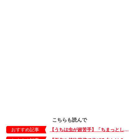
こちらも読んで
おすすめ記事
【うちは虫が超苦手】「ちまっとした虫にも大騒ぎ！」「可愛い系の虫……でも逃げる！」教えて！ みんなの虫ギライエピソード