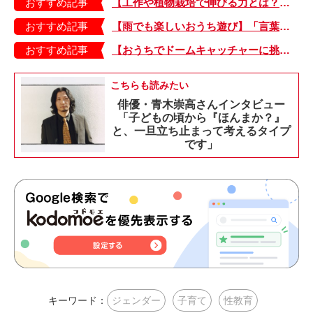
おすすめ記事
【工作や植物栽培で伸びる力とは？】「非認知能力」を養う、おうちで楽しむ創作あそび・おうちあそび図鑑5
おすすめ記事
【雨でも楽しいおうち遊び】「言葉あそび」で伸ばす表現力や想像力・おうちあそび図鑑4
おすすめ記事
【おうちでドームキャッチャーに挑戦だ】アンパンマン わくわくドームキャッチャー
こちらも読みたい
俳優・青木崇高さんインタビュー
「子どもの頃から『ほんまか？』
と、一旦立ち止まって考えるタイプ
です」
キーワード：
ジェンダー
子育て
性教育