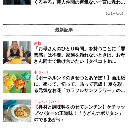
くるやろ』芸人仲間の何気ない一言に救われ
てきたから、頑張れる」
（8/1～8/8）
最新記事
連載
「お母さんのひとり時間」を持つことに「罪
悪感」は不要。家族を頼れないときは、お母
さん同士で助け合いたい【タベコト in
Berlin・130】
手づくり
【ボーネルンドのきせつとあそぼ！】画用紙
に、塗って、切って、貼って完成！ 夏を彩
る元気なお花「カラフルサンフラワー」の作
り方
ごはん・おやつ
【具材と調味料をのせてレンチン】ケチャッ
プ×バターの王道味！「うどんナポリタン」
のできあがり♪