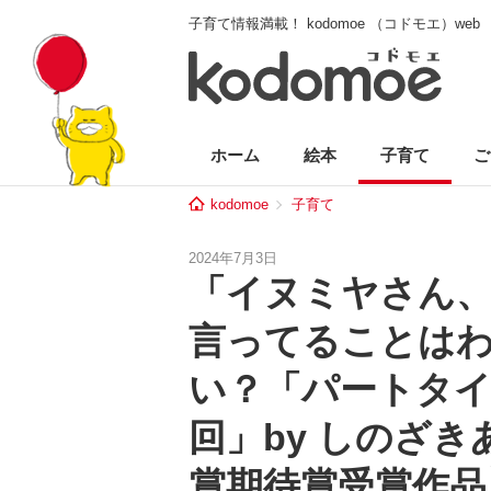
子育て情報満載！ kodomoe （コドモエ）web
ホーム
絵本
子育て
ご
kodomoe
子育て
2024年7月3日
「イヌミヤさん
言ってることは
い？「パートタイ
回」by しのざ
賞期待賞受賞作品