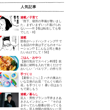
人気記事
連載／子育て
「陛下、寝所の準備が整いまし
た」まずいまずいっ!! 逃げられ
ない――!!!【母は転生しても母
でした・8】
連載
部長がヘッドハンティング!? で
も会話の中身は子どものオペレ
ーション!?【こんな上司と働き
たいわけでして！58】
ごはん・おやつ
【旅行気分でスペイン料理】炊
飯器に材料を入れて炊くだけで
おいしい「パエリア」の作り方
手づくり
【夏祭りごっこ】ハチの巣みた
いな立体のお花「でんぐり紙の
花」を手づくり！ 暑い日はおう
ちで楽しもう
連載／暮らし
芸人・男性ブランコ平井まさあ
きさんインタビュー「『そのま
まやってたら順番が回ってくる
やろ』芸人仲間の何気ない一言