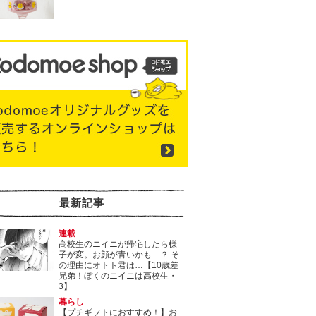
最新記事
連載
高校生のニイニが帰宅したら様
子が変。お顔が青いかも…？ そ
の理由にオトト君は…【10歳差
兄弟！ぼくのニイニは高校生・
3】
暮らし
【プチギフトにおすすめ！】お