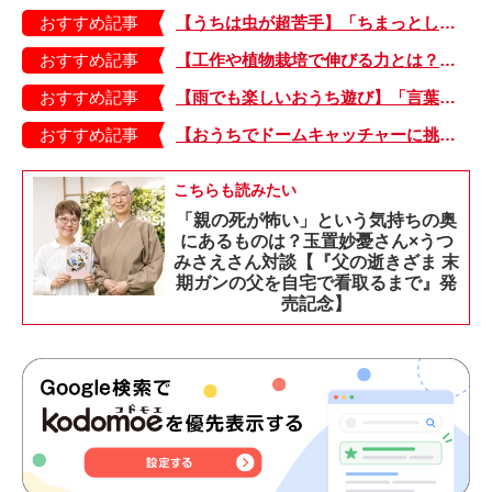
おすすめ記事
【うちは虫が超苦手】「ちまっとした虫にも大騒ぎ！」「可愛い系の虫……でも逃げる！」教えて！ みんなの虫ギライエピソード
おすすめ記事
【工作や植物栽培で伸びる力とは？】「非認知能力」を養う、おうちで楽しむ創作あそび・おうちあそび図鑑5
おすすめ記事
【雨でも楽しいおうち遊び】「言葉あそび」で伸ばす表現力や想像力・おうちあそび図鑑4
おすすめ記事
【おうちでドームキャッチャーに挑戦だ】アンパンマン わくわくドームキャッチャー
こちらも読みたい
「親の死が怖い」という気持ちの奥
にあるものは？玉置妙憂さん×うつ
みさえさん対談【『父の逝きざま 末
期ガンの父を自宅で看取るまで』発
売記念】