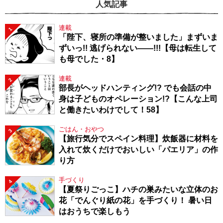
人気記事
連載
1
「陛下、寝所の準備が整いました」まずいま
ずいっ!! 逃げられない――!!!【母は転生して
も母でした・8】
連載
2
部長がヘッドハンティング!? でも会話の中
身は子どものオペレーション!?【こんな上司
と働きたいわけでして！58】
ごはん・おやつ
3
【旅行気分でスペイン料理】炊飯器に材料を
入れて炊くだけでおいしい「パエリア」の作
り方
手づくり
4
【夏祭りごっこ】ハチの巣みたいな立体のお
花「でんぐり紙の花」を手づくり！ 暑い日
はおうちで楽しもう