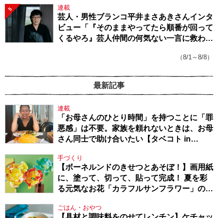
連載
5
芸人・男性ブランコ平井まさあきさんインタ
ビュー「『そのままやってたら順番が回って
くるやろ』芸人仲間の何気ない一言に救われ
てきたから、頑張れる」
（8/1～8/8）
最新記事
連載
「お母さんのひとり時間」を持つことに「罪
悪感」は不要。家族を頼れないときは、お母
さん同士で助け合いたい【タベコト in
Berlin・130】
手づくり
【ボーネルンドのきせつとあそぼ！】画用紙
に、塗って、切って、貼って完成！ 夏を彩
る元気なお花「カラフルサンフラワー」の作
り方
ごはん・おやつ
【具材と調味料をのせてレンチン】ケチャッ