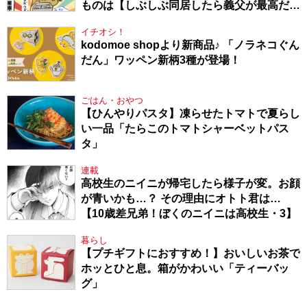
ものは【しぶしぶ同居したら義父が最高だっ
た件・104】
イチオシ！
kodomoe shopより新商品♪ 「ノラネコぐん
だん」ワッペン新柄3種が登場！
ごはん・おやつ
【ひんやりパスタ】凍らせたトマトで夏らし
い一品「たらこのトマトシャーベットパス
タ」
連載
高校生のニイニが帰宅したら様子が変。お顔
が青いかも…？ その理由にオトト君は…
【10歳差兄弟！ぼくのニイニは高校生・3】
暮らし
【プチギフトにおすすめ！】おいしいお茶で
ホッとひと息。箱がかわいい「ティーバッ
グ」