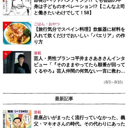
部長がヘッドハンティング!? でも会話の中
身は子どものオペレーション!?【こんな上司
と働きたいわけでして！58】
ごはん・おやつ
4
【旅行気分でスペイン料理】炊飯器に材料を
入れて炊くだけでおいしい「パエリア」の作
り方
連載
5
芸人・男性ブランコ平井まさあきさんインタ
ビュー「『そのままやってたら順番が回って
くるやろ』芸人仲間の何気ない一言に救われ
てきたから、頑張れる」
（8/3～8/10）
最新記事
連載
星座占いがまったく流行っていなかった、義
父・マキオさんの時代。その代わりにあった