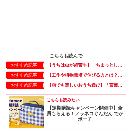
こちらも読んで
おすすめ記事
【うちは虫が超苦手】「ちまっとした虫にも大騒ぎ！」「可愛い系の虫……でも逃げる！」教えて！ みんなの虫ギライエピソード
おすすめ記事
【工作や植物栽培で伸びる力とは？】「非認知能力」を養う、おうちで楽しむ創作あそび・おうちあそび図鑑5
おすすめ記事
【雨でも楽しいおうち遊び】「言葉あそび」で伸ばす表現力や想像力・おうちあそび図鑑4
こちらも読みたい
【定期購読キャンペーン開催中】全
員もらえる！ノラネコぐんだん でか
ポーチ