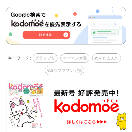
キーワード：
グランプリ
マママンガ賞
めんたまんた
第3回マママンガ賞