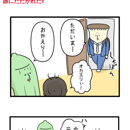
誰にたたかれた⁉️