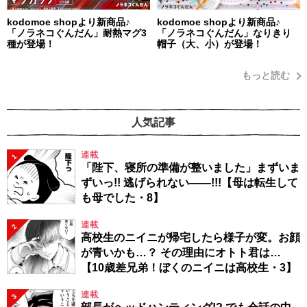
kodomoe shopより新商品♪
kodomoe shopより新商品♪
「ノラネコぐんだん」耐熱マグ3
「ノラネコぐんだん」なりきり
種が登場！
帽子（大、小）が登場！
もっと読む
人気記事
連載
1
「陛下、寝所の準備が整いました」まずいま
ずいっ!! 逃げられない――!!!【母は転生して
も母でした・8】
連載
2
高校生のニイニが帰宅したら様子が変。お顔
が青いかも…？ その理由にオトト君は…
【10歳差兄弟！ぼくのニイニは高校生・3】
連載
3