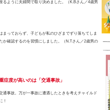
座るように夫婦間で取り決めました。（K.Bさん／4歳男
はまっておらず、子どもが私のひざまでずり落ちてしま
たか確認するのを習慣にしました。（N.Tさん／2歳男の
く、重症度が高いのは「交通事故」
交通事故。万が一事故に遭遇したときを考えチャイルド
に！