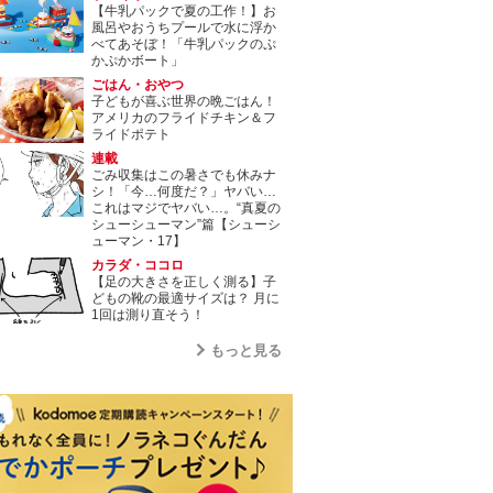
【牛乳パックで夏の工作！】お
風呂やおうちプールで水に浮か
べてあそぼ！「牛乳パックのぷ
かぷかボート」
ごはん・おやつ
子どもが喜ぶ世界の晩ごはん！
アメリカのフライドチキン＆フ
ライドポテト
連載
ごみ収集はこの暑さでも休みナ
シ！「今…何度だ？」ヤバい…
これはマジでヤバい…。“真夏の
シューシューマン”篇【シューシ
ューマン・17】
カラダ・ココロ
【足の大きさを正しく測る】子
どもの靴の最適サイズは？ 月に
1回は測り直そう！
もっと見る