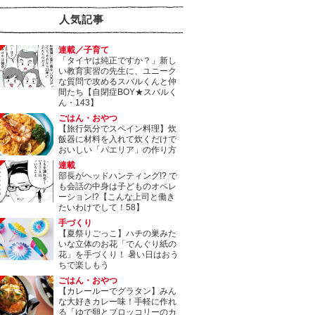
人気記事
連載／子育て
「タイヤは純正ですか？」新し
い教育実習の先生に、ユニーク
な質問で攻めるスバルくんと仲
間たち【自閉症BOY★スバルく
ん・143】
ごはん・おやつ
【旅行気分でスペイン料理】炊
飯器に材料を入れて炊くだけで
おいしい「パエリア」の作り方
連載
部長がヘッドハンティング!? で
も会話の中身は子どものオペレ
ーション!?【こんな上司と働き
たいわけでして！58】
手づくり
【夏祭りごっこ】ハチの巣みた
いな立体のお花「でんぐり紙の
花」を手づくり！ 暑い日はおう
ちで楽しもう
ごはん・おやつ
【カレールーでグラタン】みん
な大好きカレー味！手軽に作れ
る「ゆで卵とブロッコリーのカ