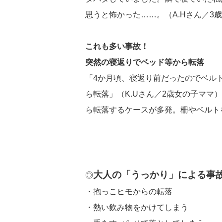
思うと怖かった……。（A.Hさん／3
これも多い事故！
突然の寝返りでベッド等から転落
「4か月頃、寝返り前だったのでベル
ら転落」（K.Uさん／2歳女の子マ
ら転落するケースが多発。柵やベルト
大人の「うっかり」による事
◎
・抱っこヒモからの転落
・熱い飲み物をかけてしまう