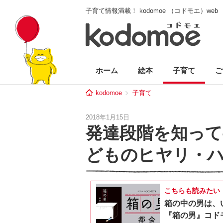
子育て情報満載！ kodomoe （コドモエ）web
ホーム
絵本
子育て
ご
kodomoe
子育て
2018年1月15日
発達段階を知って
どものヒヤリ・ハ
こちらも読みたい
箱の中の男は、
『箱の男』コドモ