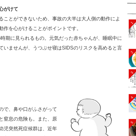
心がけて
ることができないため、事故の大半は大人側の動作によ
1
動作を心がけることがポイントです。
の時期に見られるもの。元気だった赤ちゃんが、睡眠中に
ていませんが、うつぶせ寝はSIDSのリスクを高めると言
2
3
4
ので、鼻や口がふさがって
と窒息の危険も。また、原
5
幼児突然死症候群は、近年