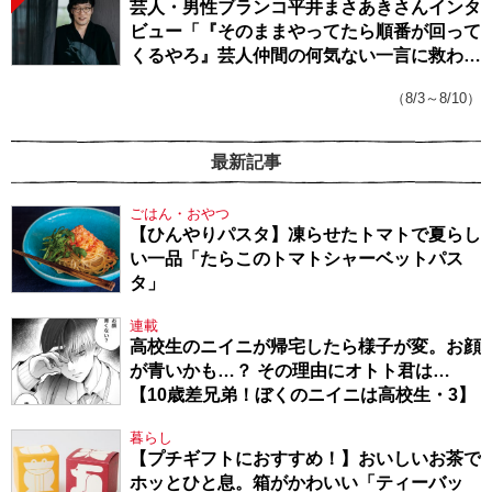
芸人・男性ブランコ平井まさあきさんインタ
ビュー「『そのままやってたら順番が回って
くるやろ』芸人仲間の何気ない一言に救われ
てきたから、頑張れる」
（8/3～8/10）
最新記事
ごはん・おやつ
【ひんやりパスタ】凍らせたトマトで夏らし
い一品「たらこのトマトシャーベットパス
タ」
連載
高校生のニイニが帰宅したら様子が変。お顔
が青いかも…？ その理由にオトト君は…
【10歳差兄弟！ぼくのニイニは高校生・3】
暮らし
【プチギフトにおすすめ！】おいしいお茶で
ホッとひと息。箱がかわいい「ティーバッ