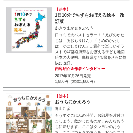
【絵本】
1日10分でちずをおぼえる絵本 改
訂版
あきやまかぜさぶろう
口コミで大ベストセラー！「えびのかた
ちは あおもりけん」「さめのかたち
は かごしまけん」…意外で楽しいイラ
ストで47都道府県をおぼえる子ども地図
絵本の大発明。島根県など5県をさらに愉
快に改訂。
内容紹介＆作者インタビュー
2017年10月26日発売
1,980円（本体1,800円）
【絵本】
おうちにかえろう
青山邦彦
もうすぐごはんの時間。お部屋を片付け
ましょう。散かったものが、みんなおう
ちに帰ります。ここはクレヨンのおう
ち。ここはつみきのおうち。おかたづけ