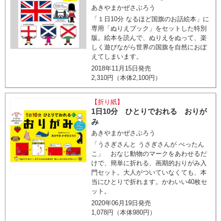
あきやまかぜさぶろう
「１日10分 なるほど国旗のお話絵本」に
専用「ぬりえブック」をセットした特別
版。絵本を読んで、ぬりえをぬって、楽
しく遊びながら世界の国旗を自然におぼ
えてしまいます。
2018年11月15日発売
2,310円（本体2,100円）
【折り紙】
1日10分 ひとりでおれる おりが
み
あきやまかぜさぶろう
「うさぎさんと うさぎさんが ぺったん
こ」 おなじ動物のマークをあわせるだ
けで、簡単に折れる、画期的おりがみ入
門セット。大人がついていなくても、本
当にひとりで折れます。かわいい40枚セ
ット。
2020年06月19日発売
1,078円（本体980円）