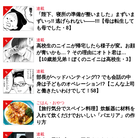
連載
1
「陛下、寝所の準備が整いました」まずいま
ずいっ!! 逃げられない――!!!【母は転生して
も母でした・8】
連載
2
高校生のニイニが帰宅したら様子が変。お顔
が青いかも…？ その理由にオトト君は…
【10歳差兄弟！ぼくのニイニは高校生・3】
連載
3
部長がヘッドハンティング!? でも会話の中
身は子どものオペレーション!?【こんな上司
と働きたいわけでして！58】
ごはん・おやつ
4
【旅行気分でスペイン料理】炊飯器に材料を
入れて炊くだけでおいしい「パエリア」の作
り方
連載
5