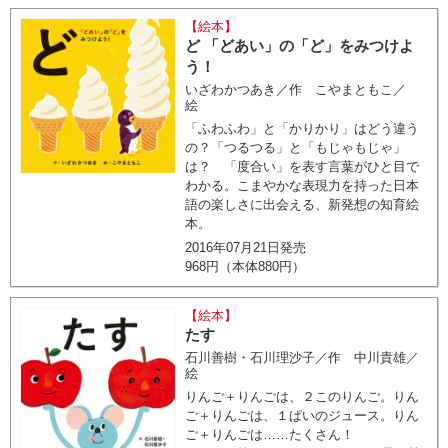
【絵本】
ど 「どあい」の「ど」をみつけよ
う！
いざわかつあき／作 こやまともこ／
絵
「ふわふわ」と「かりかり」はどう違う
の？「つるつる」と「もじゃもじゃ」
は？ 「度合い」を表す言葉がひと目で
わかる。こまやかな表現力を持った日本
語の楽しさに出会える、新発想の知育絵
本。
2016年07月21日発売
968円（本体880円）
【絵本】
たす
石川善樹・石川理沙子／作 中川貴雄／
絵
りんご＋りんごは、２このりんご。りん
ご＋りんごは、１ぱいのジュース。りん
ご＋りんごは……たくさん！