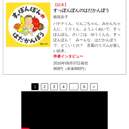
【絵本】
すっぽんぽんのはだかんぼう
植垣歩子
バナナくん、りんごちゃん、みかんちゃ
んに、くりくん。ようふくぬいで、すっ
ぽんぽん。さいごは、ゆうくんも、すっ
ぽんぽん！ みーんな、はだかんぼう
で、どこいくの？ 言葉のリズムが楽し
い絵本。
作者インタビュー
2016年09月07日発売
968円（本体880円）
1
2
3
4
…
6
>