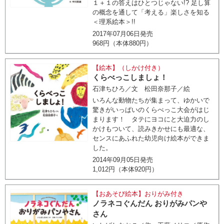
１＋１の答えはひとつじゃない!? 足し算
の概念を通して「考える」楽しさを知る
＜理系絵本＞!!
2017年07月06日発売
968円（本体880円）
【絵本】（しかけ付き）
くらべっこしましょ！
石津ちひろ／文 松田奈那子／絵
いろんな動物たちが集まって、ゆかいで
驚きがいっぱいのくらべっこ大会がはじ
まります！ タテにヨコにと大迫力のし
かけもついて、読みきかせにも最適な、
センスにあふれた幼児向け絵本ができま
した。
2014年09月05日発売
1,012円（本体920円）
【おあそび絵本】おりがみ付き
ノラネコぐんだん おりがみパンや
さん