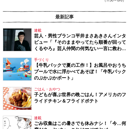
（7/30～8/6）
最新記事
連載
芸人・男性ブランコ平井まさあきさんインタ
ビュー「『そのままやってたら順番が回って
くるやろ』芸人仲間の何気ない一言に救われ
てきたから、頑張れる」
手づくり
【牛乳パックで夏の工作！】お風呂やおうち
プールで水に浮かべてあそぼ！「牛乳パック
のぷかぷかボート」
ごはん・おやつ
子どもが喜ぶ世界の晩ごはん！アメリカのフ
ライドチキン＆フライドポテト
連載
ごみ収集はこの暑さでも休みナシ！「今…何