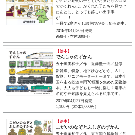
かわいい動物の子どもがお友だちの部屋
でかくれんぼ。かくれた子たちを見つけ
たあとに、とっても嬉しい出来事
が……！
一冊で2度さがし絵遊びが楽しめる絵本。
2015年04月30日発売
968円（本体880円）
【絵本】
でんしゃのずかん
五十嵐美和子／作 近藤圭一郎／監修
新幹線、特急、地下鉄などから、ＳＬ、
貨物、リニアモーターカーまで、日本全
国を走る鉄道車両76種類を集めた図鑑絵
本。大人も子どもも一緒に楽しく電車の
名前や豆知識を覚えられる絵本です。
2017年04月27日発売
1,100円（本体1,000円）
【絵本】
こだいのなぞとふしぎのずかん
五十嵐美和子／作 東京国立博物館／監