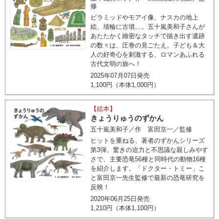
修
ピラミッドやモアイ像、ナスカの地上
絵、埴輪に古墳…。五十嵐美和子さんが
あたたかく緻密なタッチで描き出す遺跡
の数々は、圧巻の見ごたえ。子ども＆大
人の好奇心を刺激する、ロマンあふれる
古代文明の旅へ！
2025年07月07日発売
1,100円（本体1,000円）
【絵本】
きょうりゅうのずかん
五十嵐美和子／作 富田京一／監修
ヒットを重ねる、著者のずかんシリーズ
第3弾。驚きの迫力と不思議な親しみやす
さで、主要恐竜56種と同時代の動物16種
を紹介します。「ドクター・トミー」こ
と富田京一先生監修で最新の恐竜研究を
反映！
2020年06月25日発売
1,210円（本体1,100円）