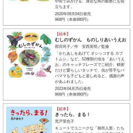
や街でみかける、身近な鳥の観察にも役
立ちます。
2020年09月04日発売
968円（本体880円）
【絵本】
むしのずかん ものしりあいうえお
雨宮尚子／作 安西英明／監修
「かたあしをあげて オシッコする カブ
トムシ」など、52種類の虫を「あいうえ
お」のキャッチフレーズでご紹介。精密
だけど愛らしいタッチで、虫が苦手なパ
パママも子どもと楽しめると、感謝の声
があふれました。
2022年04月25日発売
968円（本体880円）
【絵本】
きったら、まる！
荒戸里也子
キュートでユニークな「御所人形」たち