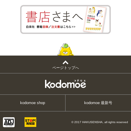
ページトップへ
kodomoe shop
kodomoe 最新号
© 2017 HAKUSENSHA, all rights reserved