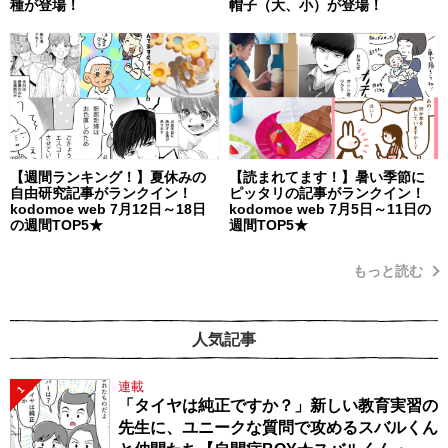
種が登場！
帽子（大、小）が登場！
【週間ランキング！】夏休みの
【読まれてます！】暑い季節に
自由研究記事がランクイン！
ピッタリの記事がランクイン！
kodomoe web 7月12日～18日
kodomoe web 7月5日～11日の
の週間TOP5★
週間TOP5★
もっと読む
人気記事
連載
1
「タイヤは純正ですか？」新しい教育実習の
先生に、ユニークな質問で攻めるスバルくん