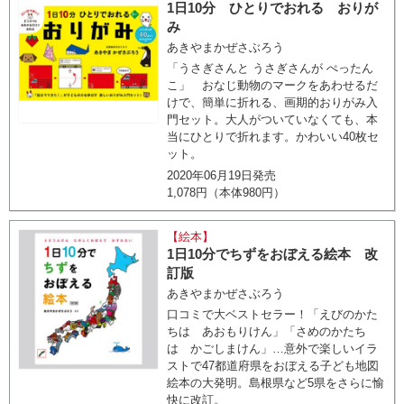
1日10分 ひとりでおれる おりが
み
あきやまかぜさぶろう
「うさぎさんと うさぎさんが ぺったん
こ」 おなじ動物のマークをあわせるだ
けで、簡単に折れる、画期的おりがみ入
門セット。大人がついていなくても、本
当にひとりで折れます。かわいい40枚セ
ット。
2020年06月19日発売
1,078円（本体980円）
【絵本】
1日10分でちずをおぼえる絵本 改
訂版
あきやまかぜさぶろう
口コミで大ベストセラー！「えびのかた
ちは あおもりけん」「さめのかたち
は かごしまけん」…意外で楽しいイラ
ストで47都道府県をおぼえる子ども地図
絵本の大発明。島根県など5県をさらに愉
快に改訂。