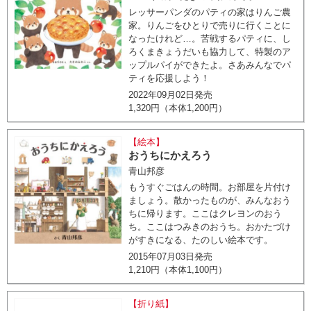
レッサーパンダのパティの家はりんご農
家。りんごをひとりで売りに行くことに
なったけれど…。苦戦するパティに、し
ろくまきょうだいも協力して、特製のア
ップルパイができたよ。さあみんなでパ
ティを応援しよう！
2022年09月02日発売
1,320円（本体1,200円）
【絵本】
おうちにかえろう
青山邦彦
もうすぐごはんの時間。お部屋を片付け
ましょう。散かったものが、みんなおう
ちに帰ります。ここはクレヨンのおう
ち。ここはつみきのおうち。おかたづけ
がすきになる、たのしい絵本です。
2015年07月03日発売
1,210円（本体1,100円）
【折り紙】