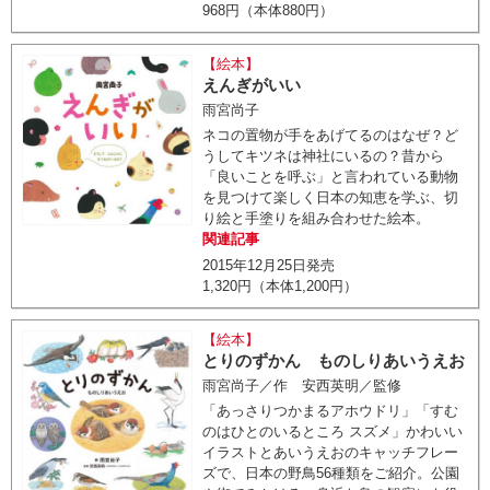
968円（本体880円）
【絵本】
えんぎがいい
雨宮尚子
ネコの置物が手をあげてるのはなぜ？ど
うしてキツネは神社にいるの？昔から
「良いことを呼ぶ」と言われている動物
を見つけて楽しく日本の知恵を学ぶ、切
り絵と手塗りを組み合わせた絵本。
関連記事
2015年12月25日発売
1,320円（本体1,200円）
【絵本】
とりのずかん ものしりあいうえお
雨宮尚子／作 安西英明／監修
「あっさりつかまるアホウドリ」「すむ
のはひとのいるところ スズメ」かわいい
イラストとあいうえおのキャッチフレー
ズで、日本の野鳥56種類をご紹介。公園