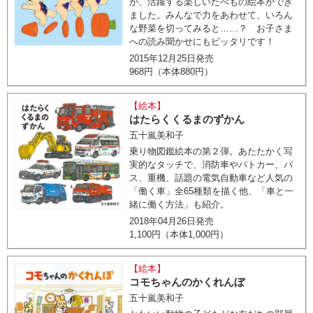
が、活躍する楽しいたべもの絵本ができ
ました。みんなで力をあわせて、いろん
な野菜を切ってみると……？ お子さま
への読み聞かせにもピッタリです！
2015年12月25日発売
968円（本体880円）
【絵本】
はたらくくるまのずかん
五十嵐美和子
乗り物図鑑絵本の第２弾。あたたかく写
実的なタッチで、消防車やパトカー、バ
ス、重機、話題の電気自動車など人気の
「働く車」全65種類を描く他、「車と一
緒に働く方法」も紹介。
2018年04月26日発売
1,100円（本体1,000円）
【絵本】
コモちゃんのかくれんぼ
五十嵐美和子