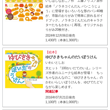
いしばしなおこ／作 工藤ノリコ／原作
絵本『ノラネコぐんだん パンこうじょ
う』に登場するいろいろな形のパン40種
が、市販のおりがみで簡単に折れるガイ
ドブック。ノラネコぐんだんのキャラク
ターたちもかわいく再現。オリジナルお
りがみ20枚付き。
2024年12月06日発売
1,430円（本体1,300円）
【絵本】
ゆびさきちゃんのだいぼうけん
いわいとしお
大ヒット『100かいだてのいえ』シリー
ズ作者のユニークな絵本が登場！ ちっ
ちゃなおんなのこ「ゆびさきちゃん」の
かわいらしいぼうけんを、ゆびでたどり
ながら楽しめます。
関連記事
2016年07月21日発売
1,100円（本体1,000円）