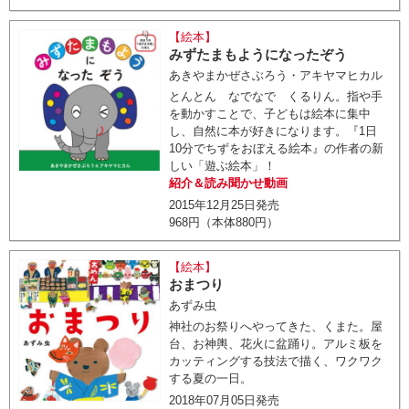
【絵本】
みずたまもようになったぞう
あきやまかぜさぶろう・アキヤマヒカル
とんとん なでなで くるりん。指や手
を動かすことで、子どもは絵本に集中
し、自然に本が好きになります。『1日
10分でちずをおぼえる絵本』の作者の新
しい「遊ぶ絵本」！
紹介＆読み聞かせ動画
2015年12月25日発売
968円（本体880円）
【絵本】
おまつり
あずみ虫
神社のお祭りへやってきた、くまた。屋
台、お神輿、花火に盆踊り。アルミ板を
カッティングする技法で描く、ワクワク
する夏の一日。
2018年07月05日発売