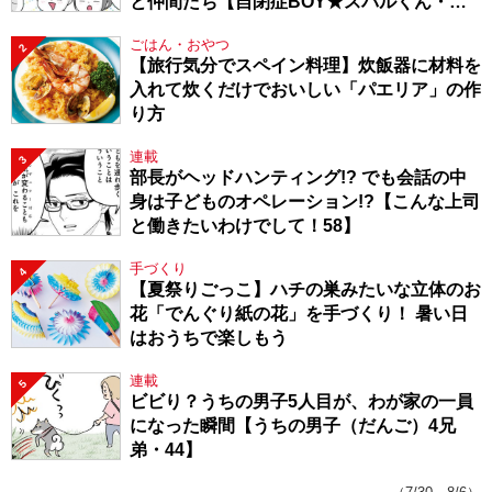
と仲間たち【自閉症BOY★スバルくん・
143】
ごはん・おやつ
2
【旅行気分でスペイン料理】炊飯器に材料を
入れて炊くだけでおいしい「パエリア」の作
り方
連載
3
部長がヘッドハンティング!? でも会話の中
身は子どものオペレーション!?【こんな上司
と働きたいわけでして！58】
手づくり
4
【夏祭りごっこ】ハチの巣みたいな立体のお
花「でんぐり紙の花」を手づくり！ 暑い日
はおうちで楽しもう
連載
5
ビビり？うちの男子5人目が、わが家の一員
になった瞬間【うちの男子（だんご）4兄
弟・44】