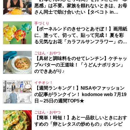
悪感」は不要。家族を頼れないときは、お母
さん同士で助け合いたい【タベコト in
Berlin・130】
手づくり
【ボーネルンドのきせつとあそぼ！】画用紙
に、塗って、切って、貼って完成！ 夏を彩
る元気なお花「カラフルサンフラワー」の作
り方
ごはん・おやつ
【具材と調味料をのせてレンチン】ケチャッ
プ×バターの王道味！「うどんナポリタン」
のできあがり♪
イチオシ！
【週間ランキング！】NISAやファッション
の記事がランクイン！ kodomoe web 7月19
日～25日の週間TOP5★
ごはん・おやつ
【簡単！時短！】あと一品欲しいときにおす
すめの「卵とレタスの炒めもの」のレシピ