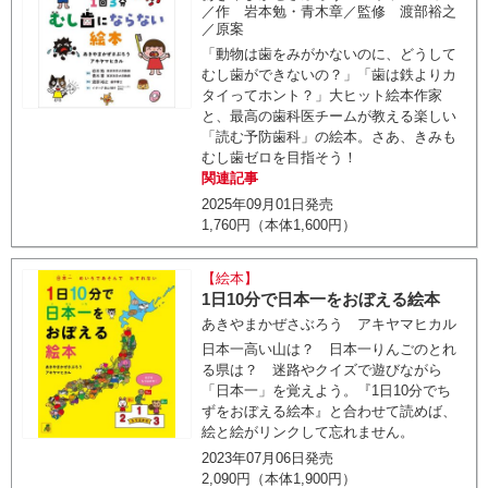
／作 岩本勉・青木章／監修 渡部裕之
／原案
「動物は歯をみがかないのに、どうして
むし歯ができないの？」「歯は鉄よりカ
タイってホント？」大ヒット絵本作家
と、最高の歯科医チームが教える楽しい
「読む予防歯科」の絵本。さあ、きみも
むし歯ゼロを目指そう！
関連記事
2025年09月01日発売
1,760円（本体1,600円）
【絵本】
1日10分で日本一をおぼえる絵本
あきやまかぜさぶろう アキヤマヒカル
日本一高い山は？ 日本一りんごのとれ
る県は？ 迷路やクイズで遊びながら
「日本一」を覚えよう。『1日10分でち
ずをおぼえる絵本』と合わせて読めば、
絵と絵がリンクして忘れません。
2023年07月06日発売
2,090円（本体1,900円）