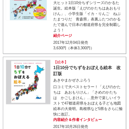
大ヒット1日10分ちずシリーズのかるた
誕生。絵本版「えびのかたちはあおもり
けん」、小学生版「イカ・りんご ねぶ
たまつりだ 青森県」表裏ふたつのかる
たで遊んで日本の都道府県を完全制覇し
よう！
紹介ページ
2017年12月04日発売
3,630円（本体3,300円）
【絵本】
1日10分でちずをおぼえる絵本 改
訂版
あきやまかぜさぶろう
口コミで大ベストセラー！「えびのかた
ちは あおもりけん」「さめのかたち
は かごしまけん」…意外で楽しいイラ
ストで47都道府県をおぼえる子ども地図
絵本の大発明。島根県など5県をさらに愉
快に改訂。
内容紹介＆作者インタビュー
2017年10月26日発売