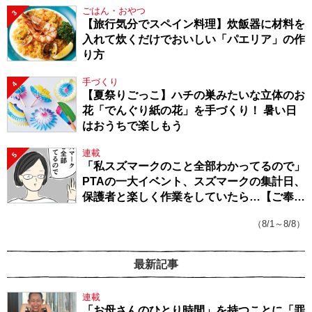
ごはん・おやつ
3
【旅行気分でスペイン料理】炊飯器に材料を
入れて炊くだけでおいしい「パエリア」の作
り方
手づくり
4
【夏祭りごっこ】ハチの巣みたいな立体のお
花「でんぐり紙の花」を手づくり！ 暑い日
はおうちで楽しもう
連載
5
「私スズマークのこと全部わかってるので」
PTAの一大イベント、スズマークの集計日、
保護者と楽しく作業をしていたら…【ご奉仕
戦隊★PTA・19】
（8/1～8/8）
最新記事
連載
「お母さんのひとり時間」を持つことに「罪