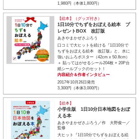
1,980円（本体1,800円）
【絵本】（グッズ付き）
1日10分でちずをおぼえる絵本 プ
レゼントBOX 改訂版
あきやまかぜさぶろう
口コミで大ヒットを続ける『1日10分で
ちずをおぼえる絵本 改訂版』と、水に
強いおふろポスター（42cm x 50.8cm）
＋ 貼ってはがせるシール204枚 + 20P台
紙シールブックのセット！
内容紹介＆作者インタビュー
2017年10月26日発売
3,300円（本体3,000円）
【絵本】
小学生版 1日10分日本地図をおぼ
える本
あきやまかぜさぶろう／作 大野俊一／
監修
大ヒット『1日10分でちずをおぼえる絵