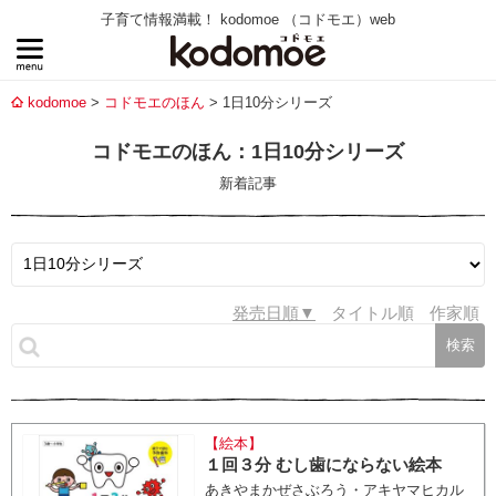
子育て情報満載！ kodomoe （コドモエ）web
kodomoe
コドモエのほん
1日10分シリーズ
コドモエのほん：1日10分シリーズ
新着記事
発売日順
タイトル順
作家順
【絵本】
１回３分 むし歯にならない絵本
あきやまかぜさぶろう・アキヤマヒカル