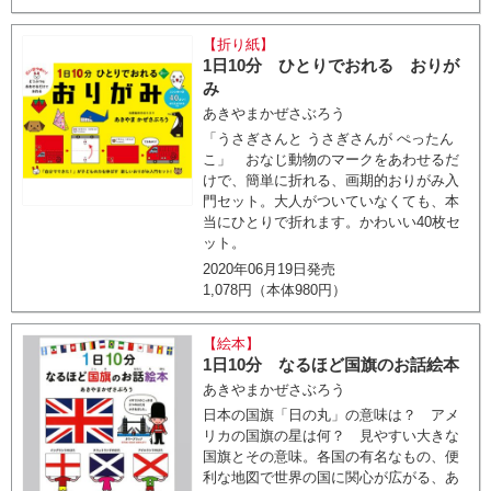
【折り紙】
1日10分 ひとりでおれる おりが
み
あきやまかぜさぶろう
「うさぎさんと うさぎさんが ぺったん
こ」 おなじ動物のマークをあわせるだ
けで、簡単に折れる、画期的おりがみ入
門セット。大人がついていなくても、本
当にひとりで折れます。かわいい40枚セ
ット。
2020年06月19日発売
1,078円（本体980円）
【絵本】
1日10分 なるほど国旗のお話絵本
あきやまかぜさぶろう
日本の国旗「日の丸」の意味は？ アメ
リカの国旗の星は何？ 見やすい大きな
国旗とその意味。各国の有名なもの、便
利な地図で世界の国に関心が広がる、あ