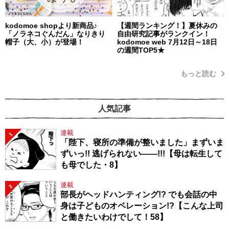
kodomoe shopより新商品♪
【週間ランキング！】夏休みの
「ノラネコぐんだん」なりきり
自由研究記事がランクイン！
帽子（大、小）が登場！
kodomoe web 7月12日～18日
の週間TOP5★
もっと読む
人気記事
連載
1
「陛下、寝所の準備が整いました」まずいま
ずいっ!! 逃げられない――!!!【母は転生して
も母でした・8】
連載
2
部長がヘッドハンティング!? でも会話の中
身は子どものオペレーション!?【こんな上司
と働きたいわけでして！58】