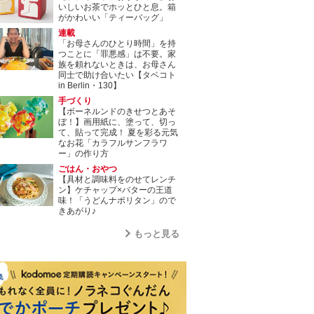
いしいお茶でホッとひと息。箱
がかわいい「ティーバッグ」
連載
「お母さんのひとり時間」を持
つことに「罪悪感」は不要。家
族を頼れないときは、お母さん
同士で助け合いたい【タベコト
in Berlin・130】
手づくり
【ボーネルンドのきせつとあそ
ぼ！】画用紙に、塗って、切っ
て、貼って完成！ 夏を彩る元気
なお花「カラフルサンフラワ
ー」の作り方
ごはん・おやつ
【具材と調味料をのせてレンチ
ン】ケチャップ×バターの王道
味！「うどんナポリタン」ので
きあがり♪
もっと見る