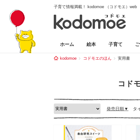
子育て情報満載！ kodomoe （コドモエ）web
ホーム
絵本
子育て
ご
kodomoe
コドモエのほん
実用書
コド
発売日順
タ