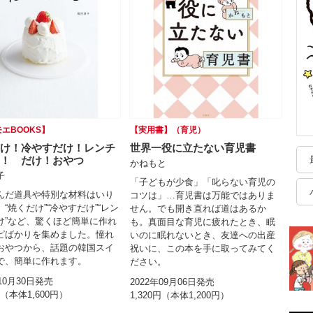
エBOOKS】
【実用書】（育児）
け！冷やすだけ！レンチ
世界一役に立たない育児書
！ だけ！おやつ
かねもと
子
「子どもが少食」「叱らない育児の
んだ道具や特別な材料はいり
コツは」…育児書は万能ではありま
“焼くだけ”“冷やすだけ”“レン
せん。でも開き直れば道はあるか
け”など、驚くほど簡単に作れ
も。真面目な育児に疲れたとき、眠
ピばかりを集めました。憧れ
いのに眠れないとき、友達への出産
おやつから、話題の韓国スイ
祝いに、この本を手に取ってみてく
で、簡単に作れます。
ださい。
年10月30日発売
2022年09月06日発売
円（本体1,600円）
1,320円（本体1,200円）