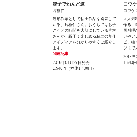
親子でねんど道
コウケ
片桐仁
コウケ
造形作家として粘土作品を発表して
大人気
いる、片桐仁さん。おうちではお子
作る、
さんとの時間を大切にしている片桐
国料理
さんが、親子で楽しめる粘土の創作
いやア
アイディアを分かりやすくご紹介し
ピ。絵
ます。
ツまで
関連記事
2014
2016年04月27日発売
1,540
1,540円（本体1,400円）