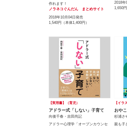
2018
作れます！
1,650
ノラネコぐんだん まとめサイト
2018年10月04日発売
1,540円（本体1,400円）
【実用書】（育児）
【イラ
アドラー式「しない」子育て
おやこ
向後千春・吉田尚記
杉浦さ
アドラー心理学「オープンカウンセ
親も子