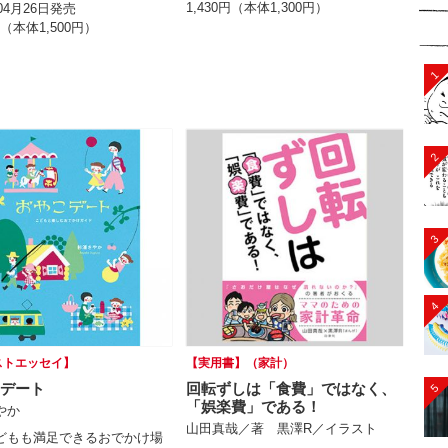
1,430円（本体1,300円）
年04月26日発売
円（本体1,500円）
1
2
3
4
ストエッセイ】
【実用書】（家計）
デート
回転ずしは「食費」ではなく、
5
「娯楽費」である！
やか
山田真哉／著 黒澤R／イラスト
どもも満足できるおでかけ場