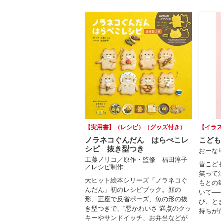
【実用書】（レシピ）（グッズ付き）
【イラ
ノラネコぐんだん はらぺこレ
こども
シピ 抜き型つき
おーな
工藤ノリコ／原作・監修 福田淳子
昔こど
／レシピ制作
笑って
大ヒット絵本シリーズ「ノラネコぐ
もとの
んだん」初のレシピブック。顔の
いて─
形、正座で反省ポーズ、魚の形の抜
び、と
き型つきで、“悪かわいさ”満点のクッ
持ちが
キーやサンドイッチ、お弁当などが