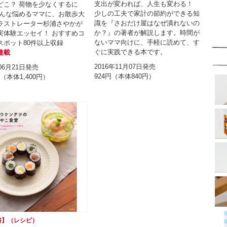
支出が変われば、人生も変わる！
どこ？ 荷物を少なくするに
少しの工夫で家計の節約ができる知
そんな悩めるママに、お散歩大
識を『さおだけ屋はなぜ潰れないの
ラストレーター杉浦さやかが
か？』の著者が解説します。時間が
実体験エッセイ！ おすすめコ
ないママ向けに、手軽に読めて、す
スポット80件以上収録
ぐに実践できる本です。
連載
2016年11月07日発売
年06月21日発売
924円（本体840円）
円（本体1,400円）
書】（レシピ）