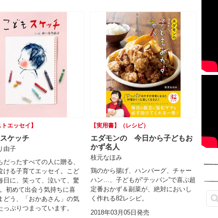
ストエッセイ】
【実用書】（レシピ）
スケッチ
エダモンの 今日から子どもお
かず名人
り由子
枝元なほみ
もだったすべての人に贈る、
鶏のから揚げ、ハンバーグ、チャー
泣ける子育てエッセイ。こど
ハン…、子どもが“テッパン”で喜ぶ超
毎日に、笑って、泣いて、驚
定番おかず＆副菜が、絶対においし
─。初めて出会う気持ちに喜
く作れる82レシピ。
まどう、「おかあさん」の気
たっぷりつまっています。
2018年03月05日発売