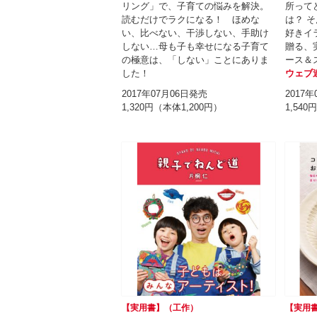
リング」で、子育ての悩みを解決。
所って
読むだけでラクになる！ ほめな
は？ 
い、比べない、干渉しない、手助け
好きイ
しない…母も子も幸せになる子育て
贈る、
の極意は、「しない」ことにありま
ース＆
した！
ウェブ
2017年07月06日発売
2017
1,320円（本体1,200円）
1,540
【実用書】（工作）
【実用