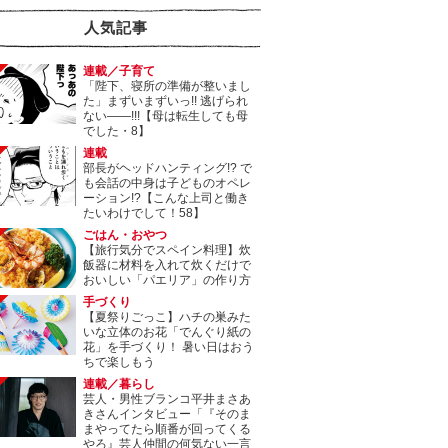
人気記事
連載／子育て
「陛下、寝所の準備が整いまし
た」まずいまずいっ!! 逃げられ
ない――!!!【母は転生しても母
でした・8】
連載
部長がヘッドハンティング!? で
も会話の中身は子どものオペレ
ーション!?【こんな上司と働き
たいわけでして！58】
ごはん・おやつ
【旅行気分でスペイン料理】炊
飯器に材料を入れて炊くだけで
おいしい「パエリア」の作り方
手づくり
【夏祭りごっこ】ハチの巣みた
いな立体のお花「でんぐり紙の
花」を手づくり！ 暑い日はおう
ちで楽しもう
連載／暮らし
芸人・男性ブランコ平井まさあ
きさんインタビュー「『そのま
まやってたら順番が回ってくる
やろ』芸人仲間の何気ない一言