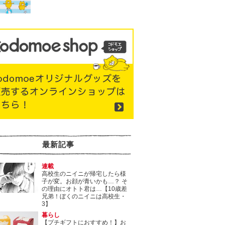
最新記事
連載
高校生のニイニが帰宅したら様
子が変。お顔が青いかも…？ そ
の理由にオトト君は…【10歳差
兄弟！ぼくのニイニは高校生・
3】
暮らし
【プチギフトにおすすめ！】お