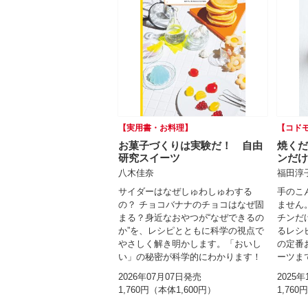
【実用書・お料理】
【コドモ
お菓子づくりは実験だ！ 自由
焼くだ
研究スイーツ
ンだけ
八木佳奈
福田淳
サイダーはなぜしゅわしゅわする
手のこ
の？ チョコバナナのチョコはなぜ固
ません。
まる？身近なおやつが“なぜできるの
チンだ
か”を、レシピとともに科学の視点で
るレシ
やさしく解き明かします。「おいし
の定番
い」の秘密が科学的にわかります！
ーツま
2026年07月07日発売
2025
1,760円（本体1,600円）
1,760